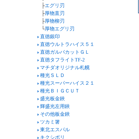
├
エグリ刃
├
厚物直刃
├
厚物柳刃
└
厚物エグリ刃
直徳銀印
直徳ウルトラハイス５１
直徳ガルバカットＧＬ
直徳タフライトTF-2
マチダオリジナル札幌
種光ＳＬＤ
種光スーパーハイス２１
種光ＢＩＧＣＵＴ
盛光板金鋏
輝盛光左用鋏
その他板金鋏
ツカミ箸
東北エスパル
キクシボリ