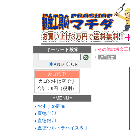
キーワード検索
その他の板金工具
AND
OR
カゴの中
カゴの中は空です
-合計：
0
円（税別）-
≡MENU≡
おすすめ商品
直徳金印
直徳銀印
直徳ウルトラハイス５１