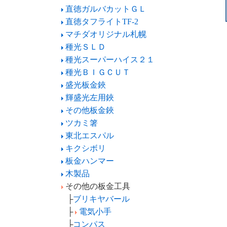
直徳ガルバカットＧＬ
直徳タフライトTF-2
マチダオリジナル札幌
種光ＳＬＤ
種光スーパーハイス２１
種光ＢＩＧＣＵＴ
盛光板金鋏
輝盛光左用鋏
その他板金鋏
ツカミ箸
東北エスパル
キクシボリ
板金ハンマー
木製品
その他の板金工具
├
ブリキヤバール
├
電気小手
├
コンパス