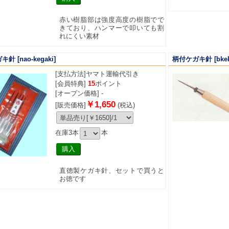
赤い樹脂部は強度高度の樹脂でで
きており、ハンマーで叩いても割
れにくい素材
ガキ針
[nao-kegaki]
柄付ケガキ針
[bke
[支払方法]
ヤマト運輸代引き
[会員特典]
15
ポイント
[オープン価格] -
￥1,650
[販売価格]
(税込)
在庫3本
本
直徳製ケガキ針、セットで買うと
お徳です