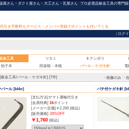
保温屋さん・ダクト屋さん・大工さん・瓦屋さん
プロ必需品
板金工具の専門販
上で代引き手数料もサービス・メンバー登録でポイントも付いてくる
|
ログイ
板金工具
ツカミ
キクシボリ
拍子木
田楽槌・木槌
バール・ケガキ針
電
板金工具/バール・ケガキ針] [7件]
画像のみ
ヤバール
[bkbr]
バチ付ケガキ針
[b
[支払方法]
ヤマト運輸代引き
[会員特典]
16
ポイント
[メーカー定価]￥2,200 (税込)
[販売価格]
20%OFF
￥1,760
(税込)