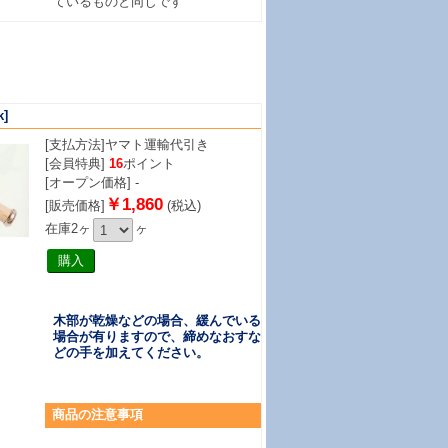
ているものと同じです
k]
[支払方法]
ヤマト運輸代引き
[会員特典]
16
ポイント
[オープン価格] -
￥1,860
[販売価格]
(税込)
在庫2ヶ
ヶ
木部が乾燥などの場合、緩んでいる
場合が有りますので、締めなおすな
どの手を加えてください。
商品
の注意事項