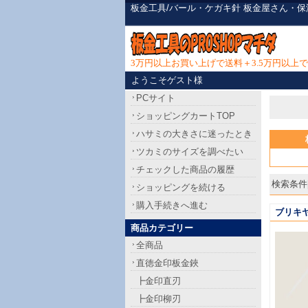
板金工具/バール・ケガキ針 板金屋さん・
3万円以上お買い上げで送料＋3.5万円以
ようこそゲスト様
PCサイト
ショッピングカートTOP
ハサミの大きさに迷ったとき
ツカミのサイズを調べたい
チェックした商品の履歴
検索条件[
ショッピングを続ける
購入手続きへ進む
ブリキ
商品カテゴリー
全商品
直徳金印板金鋏
┣金印直刃
┣金印柳刃