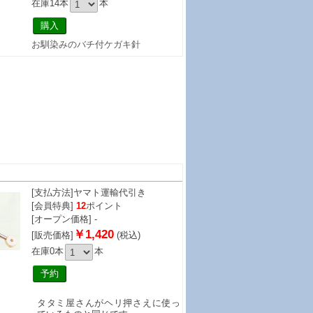
在庫14本
本
お馴染みのバチ付ケガキ針
[支払方法]
ヤマト運輸代引き
[会員特典]
12
ポイント
[オープン価格] -
￥1,420
[販売価格]
(税込)
在庫0本
本
タタミ屋さんがヘリ押さえに使っ