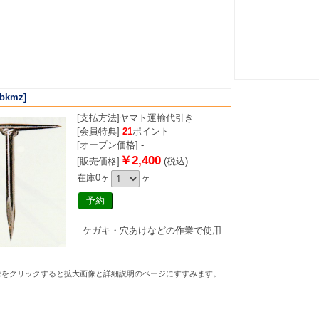
bkmz]
[支払方法]
ヤマト運輸代引き
[会員特典]
21
ポイント
[オープン価格] -
￥2,400
[販売価格]
(税込)
在庫0ヶ
ヶ
ケガキ・穴あけなどの作業で使用
像をクリックすると拡大画像と詳細説明のページにすすみます。