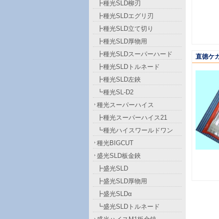
┣種光SLD柳刃
┣種光SLDエグリ刃
┣種光SLD立て切り
┣種光SLD厚物用
┣種光SLDスーパーハード
直徳ケ
┣種光SLDトルネード
┣種光SLD左鋏
┗種光SL-D2
種光スーパーハイス
┣種光スーパーハイス21
┗種光ハイスワールドワン
種光BIGCUT
盛光SLD板金鋏
┣盛光SLD
┣盛光SLD厚物用
┣盛光SLDα
┗盛光SLDトルネード