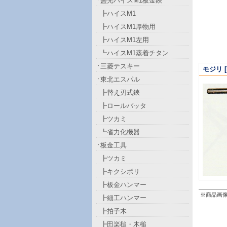
盛光ハイスM1板金鋏
┣ハイスM1
┣ハイスM1厚物用
┣ハイスM1左用
┗ハイスM1蒸着チタン
三菱テスキー
モジリ
[
東北エスパル
┣替え刃式鋏
┣ロールバッタ
┣ツカミ
┗省力化機器
板金工具
┣ツカミ
┣キクシボリ
┣板金ハンマー
※商品画
┣細工ハンマー
┣拍子木
┣田楽槌・木槌