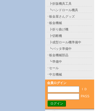
┣折版機具工具
┗ハンドロール機具
板金屋さんグッズ
板金機械
┣折り曲げ機
┣切断機
┣成型ロール機準備中
┗バッタ準備中
板金機械部品
┗準備中
セール
中古機械
会員ログイン
ＩＤ
PASS