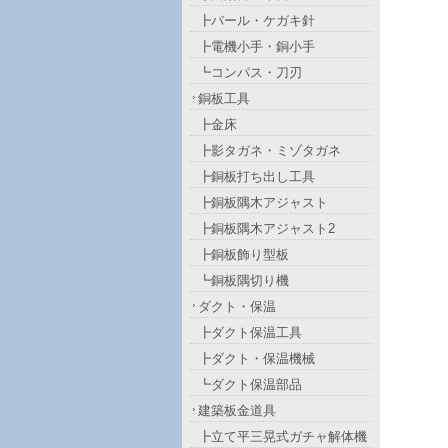
┣バール・ケガキ針
┣電機小手・銅小手
┗コンパス・刀刃
銅板工具
┣金床
┣影タガネ・ミゾタガネ
┣銅板打ち出し工具
┣銅板隅木アジャスト
┣銅板隅木アジャスト2
┣銅板飾り型板
┗銅板隅切り機
ダクト・保温
┣ダクト保温工具
┣ダクト・保温機械
┗ダクト保温部品
建築板金道具
┣立て平三晃式ガチャ解体機