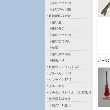
┣金印エグリ刃
┗金印厚物用鋏
直徳銀印板金鋏
┣銀印直刃
┣銀印柳刃
┣銀印エグリ刃
┣銀印立て切り
┣特選
┣銀印厚物用鋏
┗銅板用鋏
ボーマ
直徳ウルトラハイス51
ガルバカットGL
タフライトTF-2
ブルーギガ
マチダオリジナル＊直徳OEM
種光SLD板金鋏
┣種光SLD直刃