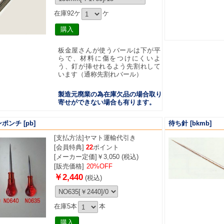
在庫92ケ
ケ
板金屋さんが使うバールは下が平
らで、材料に傷をつけにくいよ
う、釘が挿せれるよう先割れして
います（通称先割れバール）
製造元廃業の為在庫欠品の場合取り
寄せができない場合も有ります。
ンポンチ
[pb]
待ち針
[bkmb]
[支払方法]
ヤマト運輸代引き
[会員特典]
22
ポイント
[メーカー定価]￥3,050 (税込)
[販売価格]
20%OFF
￥2,440
(税込)
在庫5本
本