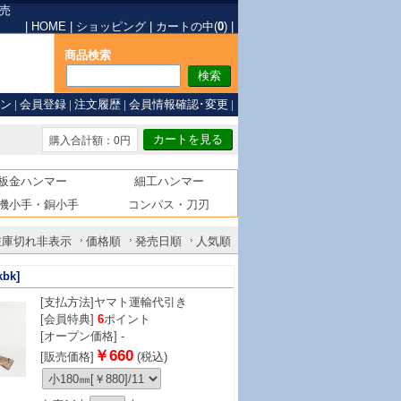
売
|
HOME
|
ショッピング
|
カートの中(
0
)
|
商品検索
ン
|
会員登録
|
注文履歴
|
会員情報確認･変更
|
購入合計額：0円
板金ハンマー
細工ハンマー
機小手・銅小手
コンパス・刀刃
在庫切れ非表示
価格順
発売日順
人気順
kbk]
[支払方法]
ヤマト運輸代引き
[会員特典]
6
ポイント
[オープン価格] -
￥660
[販売価格]
(税込)