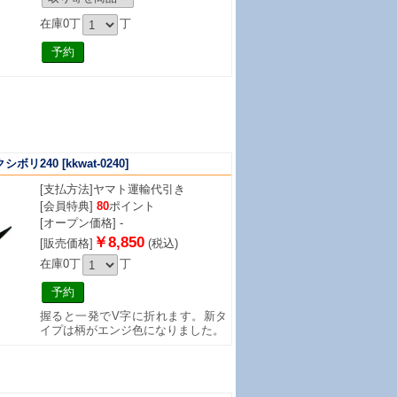
在庫0丁
丁
シボリ240
[kkwat-0240]
[支払方法]
ヤマト運輸代引き
[会員特典]
80
ポイント
[オープン価格] -
￥8,850
[販売価格]
(税込)
在庫0丁
丁
握ると一発でV字に折れます。新タ
イプは柄がエンジ色になりました。