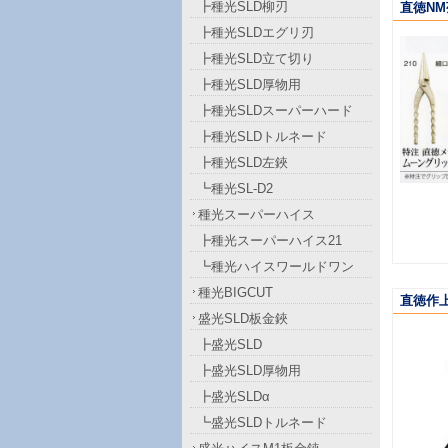
┣種光SLD柳刃
直徳NM
┣種光SLDエグリ刃
┣種光SLD立て切り
┣種光SLD厚物用
┣種光SLDスーパーハード
┣種光SLDトルネード
┣種光SLD左鋏
┗種光SL-D2
種光スーパーハイス
┣種光スーパーハイス21
┗種光ハイスワールドワン
種光BIGCUT
直徳作
盛光SLD板金鋏
┣盛光SLD
┣盛光SLD厚物用
┣盛光SLDα
┗盛光SLDトルネード