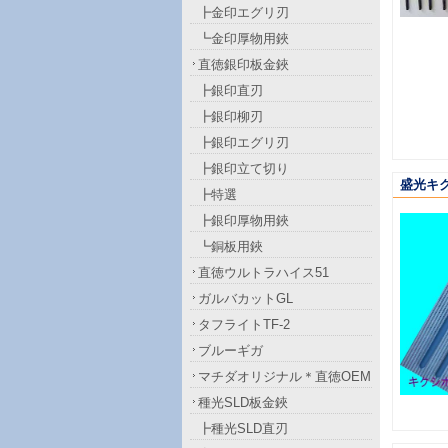
┣金印エグリ刃
┗金印厚物用鋏
直徳銀印板金鋏
┣銀印直刃
┣銀印柳刃
┣銀印エグリ刃
┣銀印立て切り
盛光キ
┣特選
┣銀印厚物用鋏
┗銅板用鋏
直徳ウルトラハイス51
ガルバカットGL
タフライトTF-2
ブルーギガ
マチダオリジナル＊直徳OEM
種光SLD板金鋏
┣種光SLD直刃