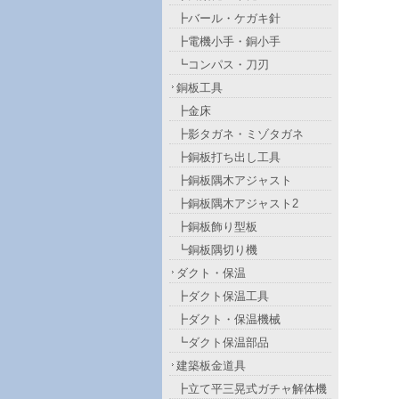
┣バール・ケガキ針
┣電機小手・銅小手
┗コンパス・刀刃
銅板工具
┣金床
┣影タガネ・ミゾタガネ
┣銅板打ち出し工具
┣銅板隅木アジャスト
┣銅板隅木アジャスト2
┣銅板飾り型板
┗銅板隅切り機
ダクト・保温
┣ダクト保温工具
┣ダクト・保温機械
┗ダクト保温部品
建築板金道具
┣立て平三晃式ガチャ解体機