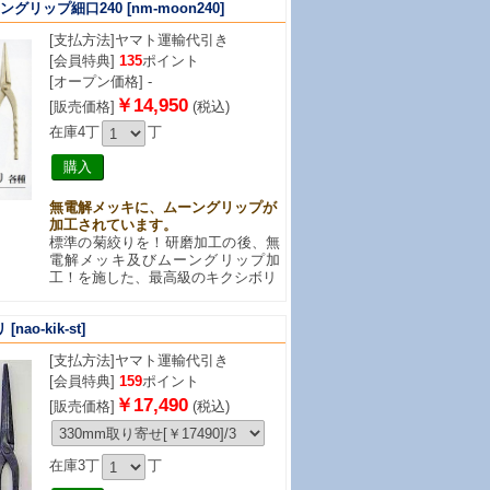
ングリップ細口240
[nm-moon240]
[支払方法]
ヤマト運輸代引き
[会員特典]
135
ポイント
[オープン価格] -
￥14,950
[販売価格]
(税込)
在庫4丁
丁
無電解メッキに、ムーングリップが
加工されています。
標準の菊絞りを！研磨加工の後、無
電解メッキ及びムーングリップ加
工！を施した、最高級のキクシボリ
リ
[nao-kik-st]
[支払方法]
ヤマト運輸代引き
[会員特典]
159
ポイント
￥17,490
[販売価格]
(税込)
在庫3丁
丁