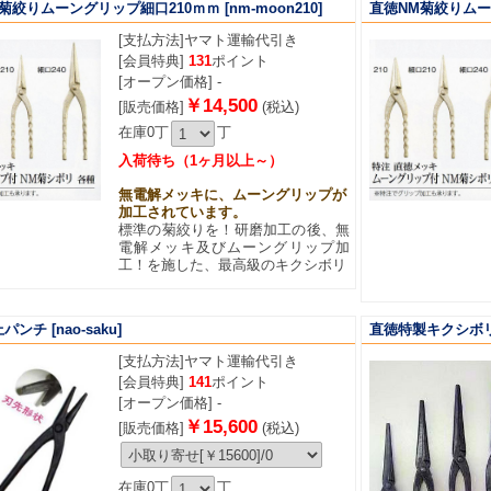
菊絞りムーングリップ細口210ｍｍ
[nm-moon210]
直徳NM菊絞りムー
[支払方法]
ヤマト運輸代引き
[会員特典]
131
ポイント
[オープン価格] -
￥14,500
[販売価格]
(税込)
在庫0丁
丁
入荷待ち（1ヶ月以上～）
無電解メッキに、ムーングリップが
加工されています。
標準の菊絞りを！研磨加工の後、無
電解メッキ及びムーングリップ加
工！を施した、最高級のキクシボリ
上パンチ
[nao-saku]
直徳特製キクシボ
[支払方法]
ヤマト運輸代引き
[会員特典]
141
ポイント
[オープン価格] -
￥15,600
[販売価格]
(税込)
在庫0丁
丁