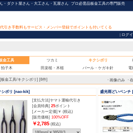
さん・ダクト屋さん・大工さん・瓦屋さん
プロ必需品
板金工具の専門販売
上で代引き手数料もサービス・メンバー登録でポイントも付いてくる
|
ログイ
板金工具
ツカミ
キクシボリ
拍子木
田楽槌・木槌
バール・ケガキ針
電
板金工具/キクシボリ] [8件]
画像のみ
クシボリ
[nao-kik]
盛光雨どいペンチ
[支払方法]
ヤマト運輸代引き
[会員特典]
25
ポイント
[メーカー定価]￥ (税込)
[販売価格]
100%OFF
￥2,785
(税込)