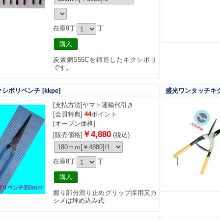
在庫9丁
丁
炭素鋼S55Cを鍛造したキクシボリ
です。
クシボリペンチ
[kkpe]
盛光ワンタッチキク
[支払方法]
ヤマト運輸代引き
[会員特典]
44
ポイント
[オープン価格] -
￥4,880
[販売価格]
(税込)
在庫8丁
丁
握り部分滑り止めグリップ採用又カ
シメは埋め込み式