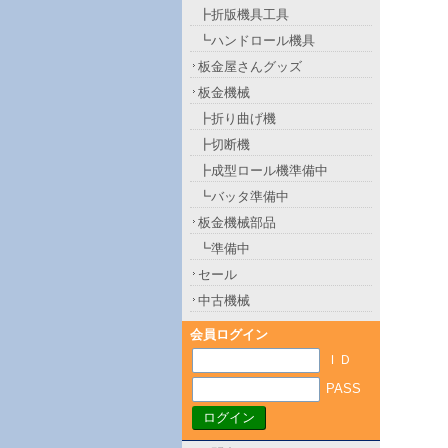
┣折版機具工具
┗ハンドロール機具
板金屋さんグッズ
板金機械
┣折り曲げ機
┣切断機
┣成型ロール機準備中
┗バッタ準備中
板金機械部品
┗準備中
セール
中古機械
会員ログイン
ＩＤ
PASS