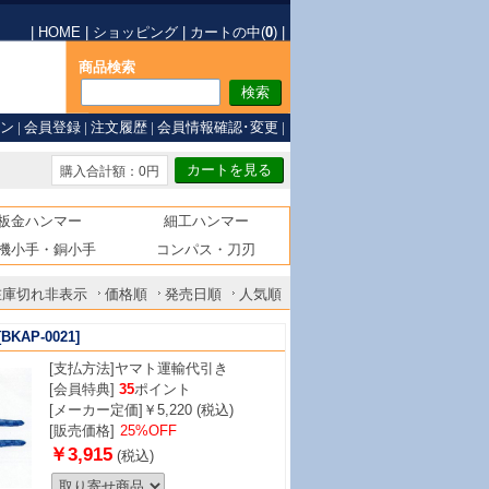
|
HOME
|
ショッピング
|
カートの中(
0
)
|
商品検索
ン
|
会員登録
|
注文履歴
|
会員情報確認･変更
|
購入合計額：0円
板金ハンマー
細工ハンマー
機小手・銅小手
コンパス・刀刃
在庫切れ非表示
価格順
発売日順
人気順
[BKAP-0021]
[支払方法]
ヤマト運輸代引き
[会員特典]
35
ポイント
[メーカー定価]￥5,220 (税込)
[販売価格]
25%OFF
￥3,915
(税込)