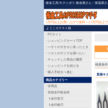
板金工具/キクシボリ 板金屋さん・保温屋
3万円以上お買い上げで送料＋3.5万円以
ようこそゲスト様
PCサイト
ショッピングカートTOP
ハサミの大きさに迷ったとき
ツカミのサイズを調べたい
チェックした商品の履歴
検索条件[
ショッピングを続ける
購入手続きへ進む
直徳キ
商品カテゴリー
全商品
直徳金印板金鋏
┣金印直刃
┣金印柳刃