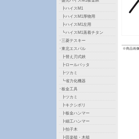
盛光ハイスM1板金鋏
┣ハイスM1
┣ハイスM1厚物用
┣ハイスM1左用
┗ハイスM1蒸着チタン
三菱テスキー
東北エスパル
※商品画
┣替え刃式鋏
┣ロールバッタ
┣ツカミ
┗省力化機器
板金工具
┣ツカミ
┣キクシボリ
┣板金ハンマー
┣細工ハンマー
┣拍子木
┣田楽槌・木槌