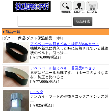
0
▼商品一覧
[ダクト・保温/ダクト保温部品] [8件]
アベベロール替えベルト純正品8本セット
機械を新規に購入した時に装着されている繊維
状のベルト。引っ張....
[ ￥176,000(税込) ]
アベベロール替えベルト普及品8本セット
素材はビニール系統です。（ホースのような素
材）純正と比べると....
[ ￥77,000(税込) ]
Pコック
テンガイ・フードの油抜きコックステンレス製
....
[ ￥825(税込) ]