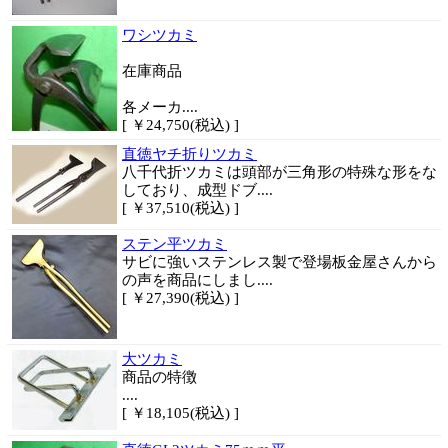
ワシツカミ
在庫商品
各メーカ....
[ ￥24,750(税込) ]
直徳ヤチ折りツカミ
八千代折ツカミは頭部が三角形の特殊な形をな
しており、成型ドブ....
[ ￥37,510(税込) ]
ステン平ツカミ
サビに強いステンレス製で登場板金屋さんから
の声を商品にしまし....
[ ￥27,390(税込) ]
大ツカミ
商品
の特徴
....
[ ￥18,105(税込) ]