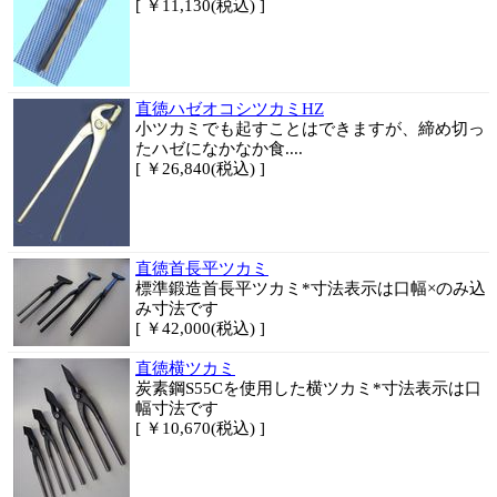
[ ￥11,130(税込) ]
直徳ハゼオコシツカミHZ
小ツカミでも起すことはできますが、締め切っ
たハゼになかなか食....
[ ￥26,840(税込) ]
直徳首長平ツカミ
標準鍛造首長平ツカミ*寸法表示は口幅×のみ込
み寸法です
[ ￥42,000(税込) ]
直徳横ツカミ
炭素鋼S55Cを使用した横ツカミ*寸法表示は口
幅寸法です
[ ￥10,670(税込) ]