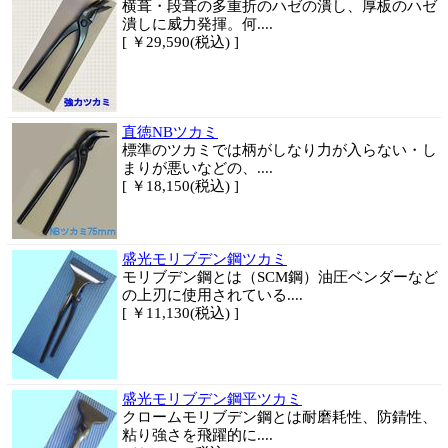
横葺・段葺の多重折のハゼの潰し、厚板のハゼ
潰しに威力発揮。何....
[ ￥29,590(税込) ]
直徳NBツカミ
標準のツカミでは柄がしなり力が入らない・し
まりが悪いなどの、....
[ ￥18,150(税込) ]
盛光モリブデン鋼ツカミ
モリブデン鋼とは（SCM鋼）油圧ベンダーなど
の上刃に使用されている....
[ ￥11,130(税込) ]
盛光モリブデン鋼平ツカミ
クロームモリブデン鋼とは耐磨耗性、防錆性、
粘り強さを飛躍的に....