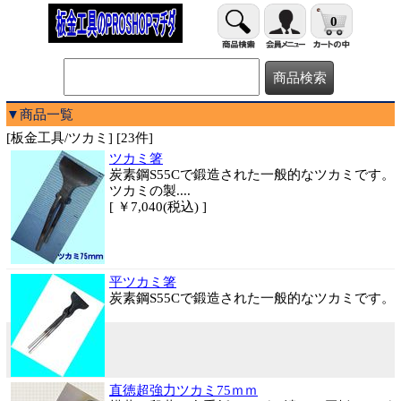
0
▼商品一覧
[板金工具/ツカミ] [23件]
ツカミ箸
炭素鋼S55Cで鍛造された一般的なツカミです。
ツカミの製....
[ ￥7,040(税込) ]
平ツカミ箸
炭素鋼S55Cで鍛造された一般的なツカミです。
直徳超強力ツカミ75ｍｍ