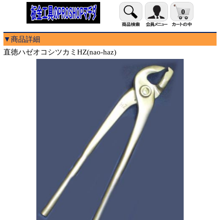
0
▼商品詳細
直徳ハゼオコシツカミHZ(nao-haz)