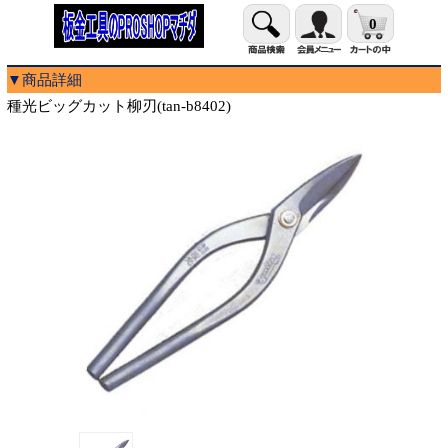
0
▼商品詳細
種光ビッグカット柳刃(tan-b8402)