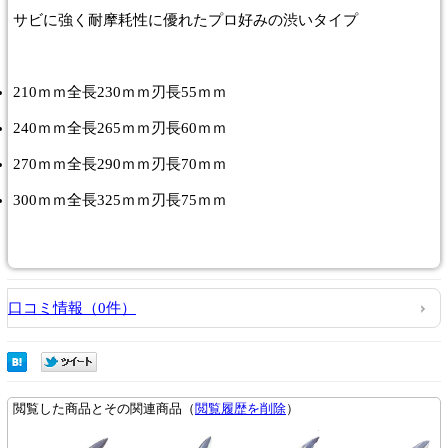
サビに強く耐摩耗性に優れたプロ好みの渋いタイプ
210ｍｍ全長230ｍｍ刃長55ｍｍ
240ｍｍ全長265ｍｍ刃長60ｍｍ
270ｍｍ全長290ｍｍ刃長70ｍｍ
300ｍｍ全長325ｍｍ刃長75ｍｍ
口コミ情報（0件）