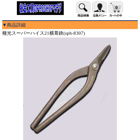
0
▼商品詳細
種光スーパーハイス21横葺鋏(sph-8307)