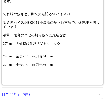
ます。
切れ味の鋭さと、耐久力を誇るSPハイス21
板金鋏ハイス鋼SKH-51を最高の焼入れ方法で、熱処理を施し
ています
横葺・段葺のハゼの切り抜きに最適な鋏
270ｍｍの価格は価格のVをクリック
240ｍｍ全長263ｍｍ刃長54ｍｍ
270ｍｍ全長290ｍｍ刃長56ｍｍ
口コミ情報（0件）