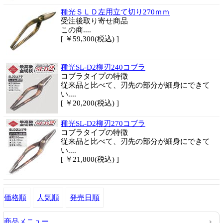
種光ＳＬＤ左用立て切り270ｍｍ
受注後取り寄せ商品
この商....
[ ￥59,300(税込) ]
種光SL-D2柳刃240コブラ
コブラタイプの特徴
従来品と比べて、刃先の部分が細身にできて
い....
[ ￥20,200(税込) ]
種光SL-D2柳刃270コブラ
コブラタイプの特徴
従来品と比べて、刃先の部分が細身にできて
い....
[ ￥21,800(税込) ]
価格順
人気順
発売日順
商品メニュー