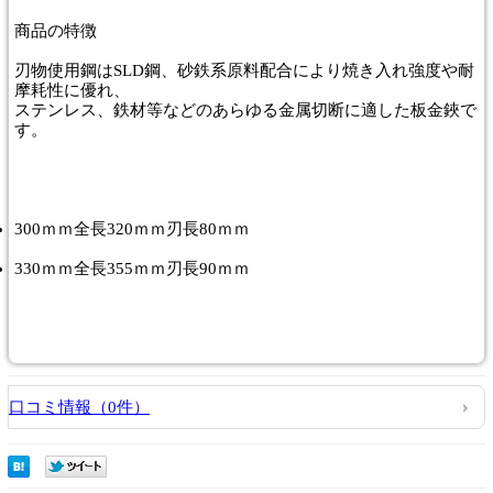
商品
の特徴
刃物使用鋼はSLD鋼、砂鉄系原料配合により焼き入れ強度や耐
摩耗性に優れ、
ステンレス、鉄材等などのあらゆる金属切断に適した板金鋏で
す。
300ｍｍ全長320ｍｍ刃長80ｍｍ
330ｍｍ全長355ｍｍ刃長90ｍｍ
口コミ情報（0件）