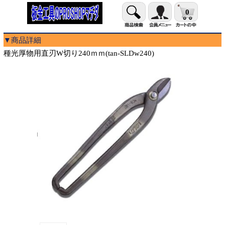
0
▼商品詳細
種光厚物用直刃W切り240ｍｍ(tan-SLDw240)