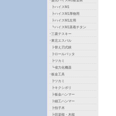
盛光ハイスM1板金鋏
┣ハイスM1
┣ハイスM1厚物用
┣ハイスM1左用
┗ハイスM1蒸着チタン
三菱テスキー
東北エスパル
┣替え刃式鋏
┣ロールバッタ
┣ツカミ
┗省力化機器
板金工具
┣ツカミ
┣キクシボリ
┣板金ハンマー
┣細工ハンマー
┣拍子木
┣田楽槌・木槌