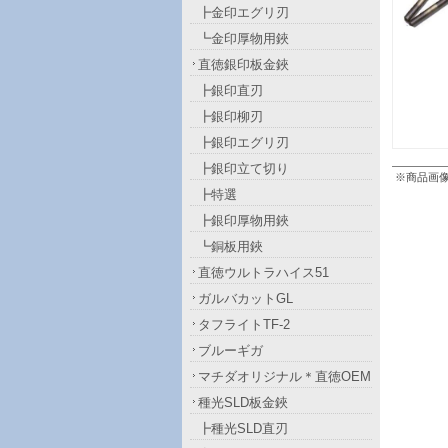
┣金印エグリ刃
┗金印厚物用鋏
直徳銀印板金鋏
┣銀印直刃
┣銀印柳刃
┣銀印エグリ刃
┣銀印立て切り
※商品画
┣特選
┣銀印厚物用鋏
┗銅板用鋏
直徳ウルトラハイス51
ガルバカットGL
タフライトTF-2
ブルーギガ
マチダオリジナル＊直徳OEM
種光SLD板金鋏
┣種光SLD直刃