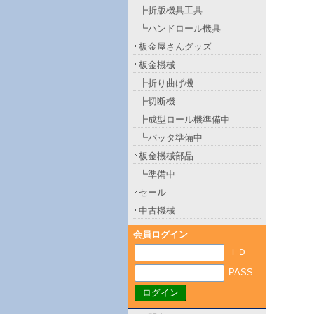
┣折版機具工具
┗ハンドロール機具
板金屋さんグッズ
板金機械
┣折り曲げ機
┣切断機
┣成型ロール機準備中
┗バッタ準備中
板金機械部品
┗準備中
セール
中古機械
会員ログイン
ＩＤ
PASS