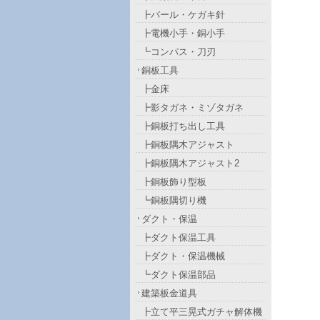
┣バール・ケガキ針
┣電機小手・銅小手
┗コンパス・刀刃
銅板工具
┣金床
┣影タガネ・ミゾタガネ
┣銅板打ち出し工具
┣銅板隅木アジャスト
┣銅板隅木アジャスト2
┣銅板飾り型板
┗銅板隅切り機
ダクト・保温
┣ダクト保温工具
┣ダクト・保温機械
┗ダクト保温部品
建築板金道具
┣立て平三晃式ガチャ解体機