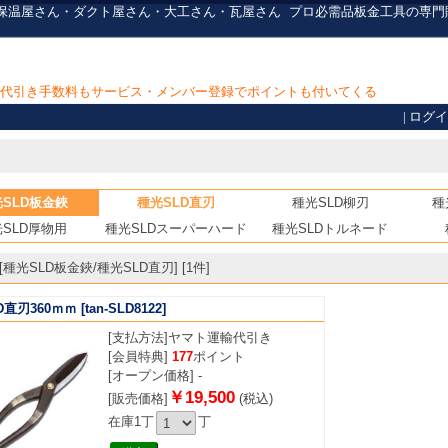
ん・保温屋さん・ダクト屋さん・大工さん・瓦屋さん
プロ必需品
板金工具の専門
上で代引き手数料もサービス・メンバー登録でポイントも付いてくる
|
ログイ
SLD板金鋏
種光SLD直刃
種光SLD柳刃
種
SLD厚物用
種光SLDスーパーハード
種光SLDトルネード
種光SLD板金鋏/種光SLD直刃] [1件]
D直刃360ｍｍ
[tan-SLD8122]
[支払方法]
ヤマト運輸代引き
[会員特典]
177
ポイント
[オープン価格] -
￥19,500
[販売価格]
(税込)
在庫1丁
丁