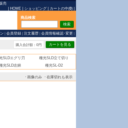
販売
|
HOME
|
ショッピング
|
カートの中(
0
)
|
商品検索
ン
|
会員登録
|
注文履歴
|
会員情報確認･変更
|
購入合計額：0円
光SLDエグリ刃
種光SLD立て切り
種光SLD左鋏
種光SL-D2
画像のみ
在庫切れも表示