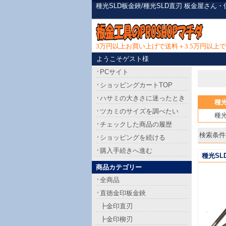
種光SLD板金鋏/種光SLD直刃 板金屋さ
3万円以上お買い上げで送料＋3.5万円以
ようこそゲスト様
PCサイト
ショッピングカートTOP
ハサミの大きさに迷ったとき
種光
ツカミのサイズを調べたい
種光
チェックした商品の履歴
検索条件[
ショッピングを続ける
購入手続きへ進む
種光SL
商品カテゴリー
全商品
直徳金印板金鋏
┣金印直刃
┣金印柳刃