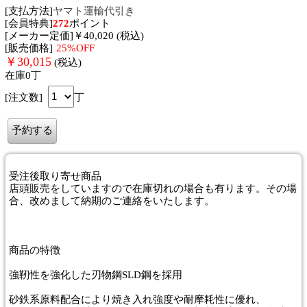
[支払方法]
ヤマト運輸代引き
[会員特典]
272
ポイント
[メーカー定価]￥40,020 (税込)
[販売価格]
25%OFF
￥
30,015
(税込)
在庫0丁
[注文数]
丁
受注後取り寄せ商品
店頭販売をしていますので在庫切れの場合も有ります。その場
合、改めまして納期のご連絡をいたします。
商品
の特徴
強靭性を強化した刃物鋼SLD鋼を採用
砂鉄系原料配合により焼き入れ強度や耐摩耗性に優れ、