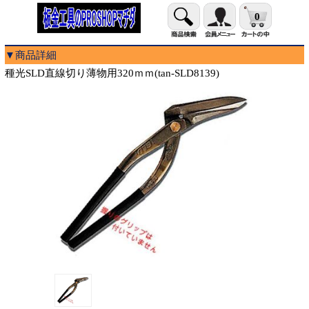
0
▼商品詳細
種光SLD直線切り薄物用320ｍｍ(tan-SLD8139)