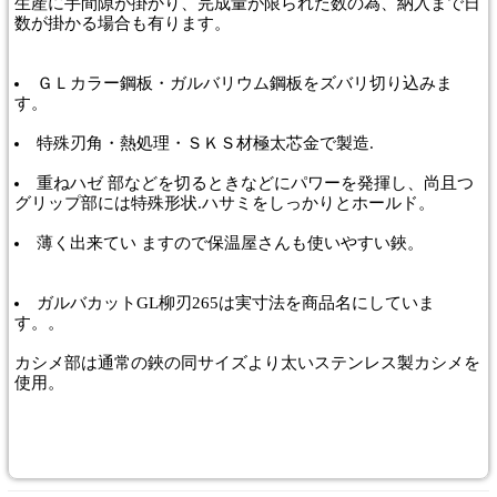
生産に手間隙が掛かり、完成量が限られた数の為、納入まで日
数が掛かる場合も有ります。
ＧＬカラー鋼板・ガルバリウム鋼板をズバリ切り込みま
す。
特殊刃角・熱処理・ＳＫＳ材極太芯金で製造.
重ねハゼ 部などを切るときなどにパワーを発揮し、尚且つ
グリップ部には特殊形状.ハサミをしっかりとホールド。
薄く出来てい ますので保温屋さんも使いやすい鋏。
ガルバカットGL柳刃265は実寸法を商品名にしていま
す。。
カシメ部は通常の鋏の同サイズより太いステンレス製カシメを
使用。