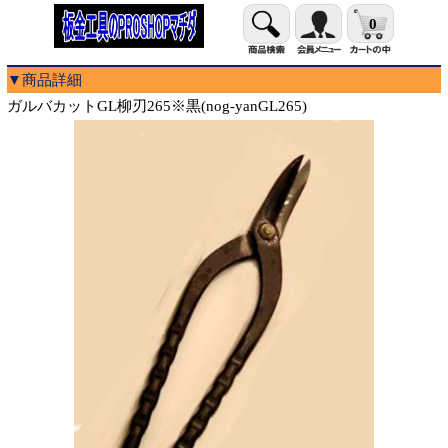
0
▼商品詳細
ガルバカットGL柳刃265※黒(nog-yanGL265)