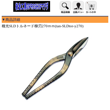
0
▼商品詳細
種光SLDトルネード柳刃270ｍｍ(tan-SLDtor-y270)