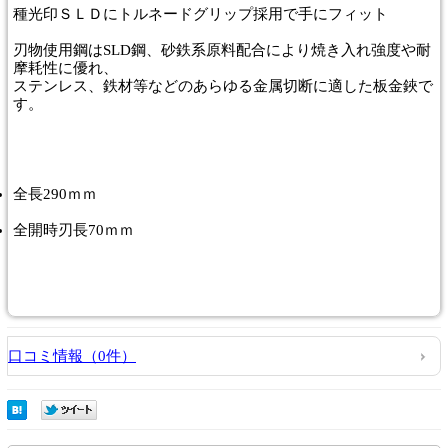
種光印ＳＬＤにトルネードグリップ採用で手にフィット
刃物使用鋼はSLD鋼、砂鉄系原料配合により焼き入れ強度や耐
摩耗性に優れ、
ステンレス、鉄材等などのあらゆる金属切断に適した板金鋏で
す。
全長290ｍｍ
全開時刃長70ｍｍ
口コミ情報（0件）