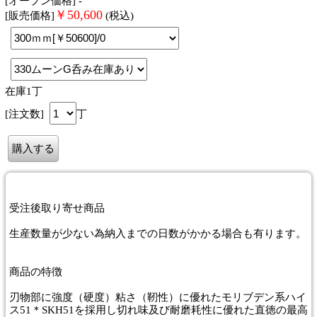
[オープン価格] -
￥
50,600
[販売価格]
(税込)
在庫1丁
[注文数]
丁
受注後取り寄せ商品
生産数量が少ない為納入までの日数がかかる場合も有ります。
商品
の特徴
刃物部に強度（硬度）粘さ（靭性）に優れたモリブデン系ハイ
ス51＊SKH51を採用し切れ味及び耐磨耗性に優れた直徳の最高