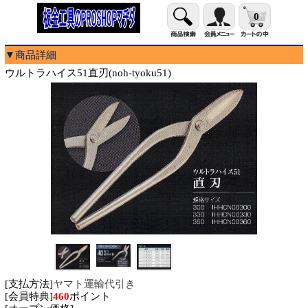
0
▼商品詳細
ウルトラハイス51直刃(noh-tyoku51)
[支払方法]
ヤマト運輸代引き
[会員特典]
460
ポイント