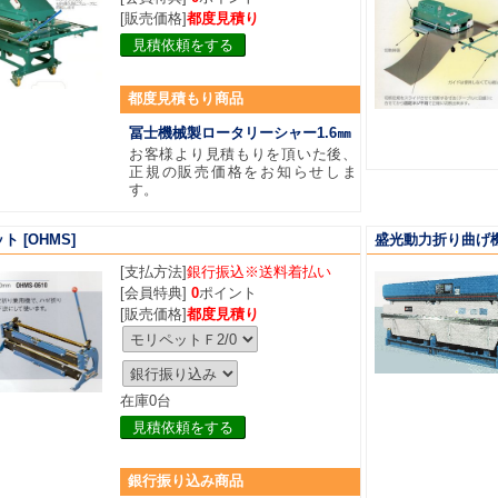
[販売価格]
都度見積り
見積依頼をする
都度
見積もり商品
冨士機械製ロータリーシャー1.6㎜
お客様より見積もりを頂いた後、
正規の販売価格をお知らせしま
す。
ット
[OHMS]
盛光動力折り曲げ機
[支払方法]
銀行振込※送料着払い
[会員特典]
0
ポイント
[販売価格]
都度見積り
在庫0台
見積依頼をする
銀行振り込み商品