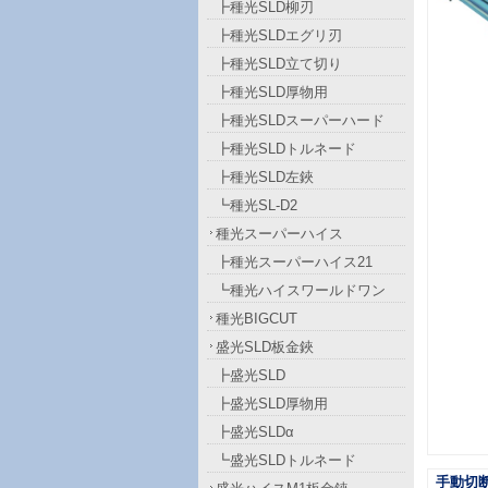
┣種光SLD柳刃
┣種光SLDエグリ刃
┣種光SLD立て切り
┣種光SLD厚物用
┣種光SLDスーパーハード
┣種光SLDトルネード
┣種光SLD左鋏
┗種光SL-D2
種光スーパーハイス
┣種光スーパーハイス21
┗種光ハイスワールドワン
種光BIGCUT
盛光SLD板金鋏
┣盛光SLD
┣盛光SLD厚物用
┣盛光SLDα
┗盛光SLDトルネード
手動切断