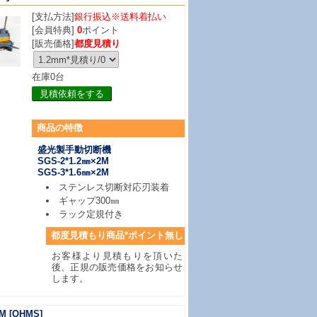
[支払方法]
銀行振込※送料着払い
[会員特典]
0
ポイント
[販売価格]
都度見積り
在庫0台
見積依頼をする
商品の特徴
盛光製手動切断機
SGS-2*1.2㎜×2M
SGS-3*1.6㎜×2M
ステンレス切断対応刃装着
ギャップ300㎜
ラック定規付き
都度見積もり商品*ポイント無し
お客様より見積もりを頂いた
後、正規の販売価格をお知らせ
します。
M
[OHMS]