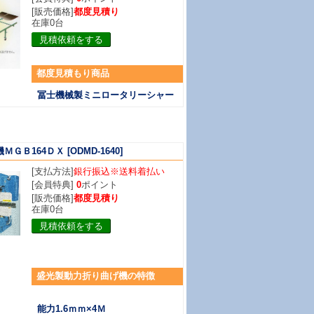
[販売価格]
都度見積り
在庫0台
見積依頼をする
都度
見積もり商品
冨士機械製ミニロータリーシャー
ＭＧＢ164ＤＸ
[ODMD-1640]
[支払方法]
銀行振込※送料着払い
[会員特典]
0
ポイント
[販売価格]
都度見積り
在庫0台
見積依頼をする
盛光製動力折り曲げ機
の特徴
能力
1.6ｍｍ×4Ｍ