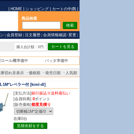
|
HOME
|
ショッピング
|
カートの中(
0
)
|
商品検索
ン
|
会員登録
|
注文履歴
|
会員情報確認･変更
|
購入合計額：0円
型ロール機準備中
バッタ準備中
在庫切れ非表示
価格順
発売日順
人気順
.1M*レベラー付
[kiml-dl]
[支払方法]
銀行振込※送料着払い
[会員特典]
0
ポイント
[販売価格]
都度見積り
在庫0台
見積依頼をする