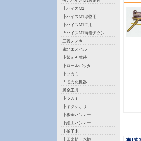
盛光ハイスM1板金鋏
┣ハイスM1
┣ハイスM1厚物用
┣ハイスM1左用
┗ハイスM1蒸着チタン
三菱テスキー
東北エスパル
┣替え刃式鋏
┣ロールバッタ
┣ツカミ
┗省力化機器
板金工具
┣ツカミ
┣キクシボリ
┣板金ハンマー
┣細工ハンマー
┣拍子木
┣田楽槌・木槌
油圧式切