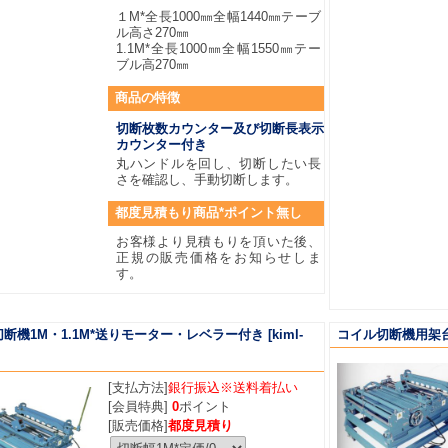
１M*全長1000㎜全幅1440㎜テーブ
ル高さ270㎜
1.1M*全長1000㎜全幅1550㎜テー
ブル高270㎜
商品
の特徴
切断枚数カウンター及び切断長表示
カウンター付き
丸ハンドルを回し、切断したい長
さを確認し、手動切断します。
都度見積もり商品*ポイント無し
お客様より見積もりを頂いた後、
正規の販売価格をお知らせしま
す。
断機1M・1.1M*送りモーター・レベラー付き
[kiml-
コイル切断機用架
[支払方法]
銀行振込※送料着払い
[会員特典]
0
ポイント
[販売価格]
都度見積り