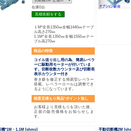
在庫0台
見積依頼をする
１M*全長1350㎜全幅1440㎜テーブ
ル高さ270㎜
1.1M*全長1350㎜全幅1550㎜テー
ブル高270㎜
商品
の特徴
コイル送り出し用の為、簡易レベラ
ーに駆動用モーターが付いていま
す。切断枚数カウンター及び切断長
表示カウンター付き
巻き癖を修正する簡易型レベラー
搭載、レベラーロールは調整でき
るようになっています。
都度見積もり商品*ポイント無し
お客様より見積もりを頂いた後、
正規の販売価格をお知らせしま
す。
機*1M・1.1M
[shms]
手動切断機2M
[shs