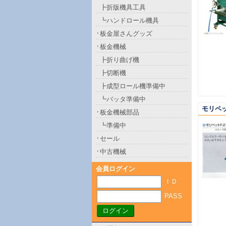
┣折版機具工具
┗ハンドロール機具
板金屋さんグッズ
板金機械
┣折り曲げ機
┣切断機
┣成型ロール機準備中
┗バッタ準備中
モリペ
板金機械部品
┗準備中
セール
中古機械
会員ログイン
ＩＤ
PASS