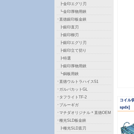
┣金印エグリ刃
┗金印厚物用鋏
直徳銀印板金鋏
┣銀印直刃
┣銀印柳刃
┣銀印エグリ刃
┣銀印立て切り
┣特選
┣銀印厚物用鋏
┗銅板用鋏
直徳ウルトラハイス51
ガルバカットGL
タフライトTF-2
コイル切
ブルーギガ
spdx]
マチダオリジナル＊直徳OEM
種光SLD板金鋏
┣種光SLD直刃