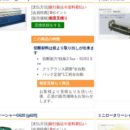
[支払方法]
銀行振込※送料着払い
[会員特典]
0
ポイント
[販売価格]
都度見積り
見積依頼をする
この商品の特徴
切断材料は前より取り出しが出来ま
す
切断能力*鉄板2.5㎜・SUS1.5
㎜
クリアランス調整*全自動
バック定規*1工程全自動
都度見積もり商品
お客様より見積もりを頂いた
後、正規の販売価格をお知らせ
します。
ーシャーG620
[g620]
ミニロータリーシャ0
[支払方法]
銀行振込※送料着払い
[会員特典]
0
ポイント