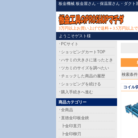
板金機械 板金屋さん・保温屋さん・ダクト
3万円以上お買い上げで送料＋3.5万円以
ようこそゲスト様
PCサイト
ショッピングカートTOP
ハサミの大きさに迷ったとき
ツカミのサイズを調べたい
検索条件[
チェックした商品の履歴
ショッピングを続ける
コイル切
購入手続きへ進む
商品カテゴリー
全商品
直徳金印板金鋏
┣金印直刃
┣金印柳刃