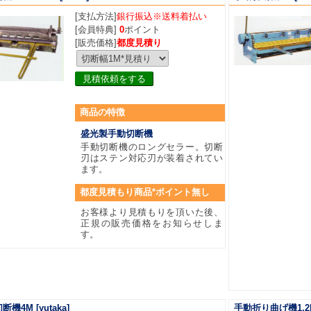
[支払方法]
銀行振込※送料着払い
[会員特典]
0
ポイント
[販売価格]
都度見積り
見積依頼をする
商品
の特徴
盛光製手動切断機
手動切断機のロングセラー。切断
刃はステン対応刃が装着されてい
ます。
都度見積もり商品*ポイント無し
お客様より見積もりを頂いた後、
正規の販売価格をお知らせしま
す。
断機4M
[yutaka]
手動折り曲げ機1.2