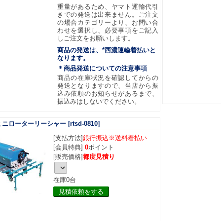
重量があるため、ヤマト運輸代引
きでの発送は出来ません。ご注文
の場合カテゴリーより、お問い合
わせを選択し、必要事項をご記入
しご注文をお願いします。
商品の発送は、*西濃運輸着払いと
なります。
＊商品発送についての注意事項
商品の在庫状況を確認してからの
発送となりますので、当店から振
込み依頼のお知らせがあるまで、
振込みはしないでください。
ミニローターリーシャー
[rtsd-0810]
[支払方法]
銀行振込※送料着払い
[会員特典]
0
ポイント
[販売価格]
都度見積り
在庫0台
見積依頼をする