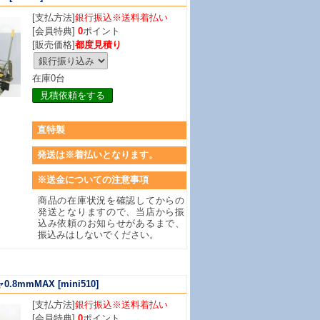
[支払方法]
銀行振込※送料着払い
[会員特典]
0
ポイント
[販売価格]
都度見積り
在庫0台
見積依頼をする
直特製
発送は※着払いとなります。
※送金についての注意事項
商品の在庫状況を確認してからの
発送となりますので、当店から振
込み依頼のお知らせがあるまで、
振込みはしないでください。
.8mmMAX
[mini510]
[支払方法]
銀行振込※送料着払い
[会員特典]
0
ポイント