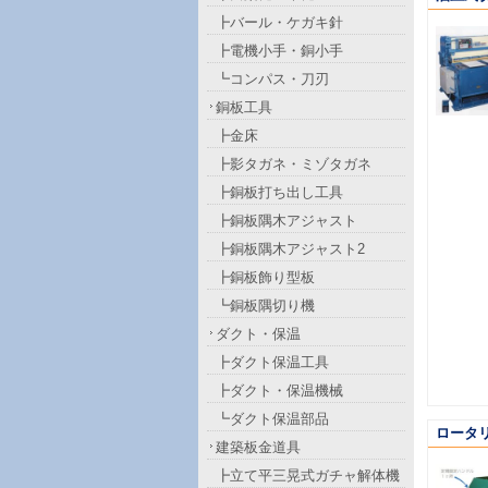
┣バール・ケガキ針
┣電機小手・銅小手
┗コンパス・刀刃
銅板工具
┣金床
┣影タガネ・ミゾタガネ
┣銅板打ち出し工具
┣銅板隅木アジャスト
┣銅板隅木アジャスト2
┣銅板飾り型板
┗銅板隅切り機
ダクト・保温
┣ダクト保温工具
┣ダクト・保温機械
┗ダクト保温部品
ロータリ
建築板金道具
┣立て平三晃式ガチャ解体機