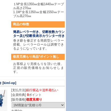
１M*全長1350㎜全幅1440㎜テーブ
ル高さ270㎜
1.1M*全長1350㎜全幅1550㎜テー
ブル高270㎜
商品
の特徴
簡易レベラー付き、切断枚数カウン
ター及び切断長表示カウンター付き
巻き癖を修正する簡易型レベラー
搭載、レベラーロールは調整でき
るようになっています。
都度見積もり商品*ポイント無し
お客様より見積もりを頂いた後、
正規の販売価格をお知らせしま
す。
台
[kiml-op]
[支払方法]
銀行振込※送料着払い
[会員特典]
0
ポイント
[販売価格]
都度見積り