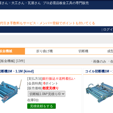
屋さん・大工さん・瓦屋さん
プロ必需品
板金工具の専門販売
上で代引き手数料もサービス・メンバー登録でポイントも付いてくる
|
ログイ
板金機械
折り曲げ機
切断機
成
板金機械] [13件]
画像のみ
断機1M・1.1M
[kimd]
コイル切断機1M・1
[支払方法]
銀行振込※送料着払い
[会員特典]
0
ポイント
[販売価格]
都度見積り
在庫0台
見積依頼をする