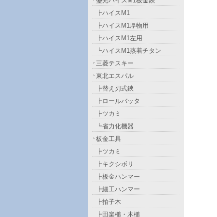
盛光ハイスM1板金鋏
┣ハイスM1
┣ハイスM1厚物用
┣ハイスM1左用
┗ハイスM1蒸着チタン
三菱テスキー
東北エスパル
┣替え刃式鋏
┣ロールバッタ
┣ツカミ
┗省力化機器
板金工具
┣ツカミ
┣キクシボリ
┣板金ハンマー
┣細工ハンマー
┣拍子木
┣田楽槌・木槌