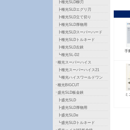
┣種光SLD柳刃
┣種光SLDエグリ刃
┣種光SLD立て切り
┣種光SLD厚物用
┣種光SLDスーパーハード
┣種光SLDトルネード
┣種光SLD左鋏
手
┗種光SL-D2
種光スーパーハイス
┣種光スーパーハイス21
┗種光ハイスワールドワン
種光BIGCUT
盛光SLD板金鋏
ミ
┣盛光SLD
┣盛光SLD厚物用
┣盛光SLDα
┗盛光SLDトルネード