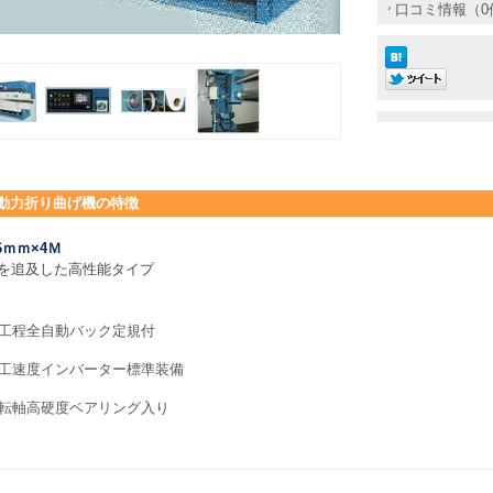
口コミ情報（0
動力折り曲げ機
の特徴
.6ｍｍ×4Ｍ
を追及した高性能タイプ
工程全自動バック定規付
工速度インバーター標準装備
転軸高硬度ベアリング入り