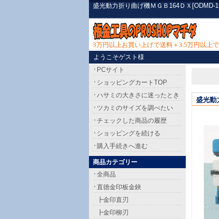
盛光動力折り曲げ機ＭＧＢ164ＤＸ[ODMD
3万円以上お買い上げで送料＋3.5万円以
ようこそゲスト様
PCサイト
ショッピングカートTOP
ハサミの大きさに迷ったとき
盛光動
ツカミのサイズを調べたい
チェックした商品の履歴
ショッピングを続ける
購入手続きへ進む
商品カテゴリー
全商品
直徳金印板金鋏
┣金印直刃
┣金印柳刃