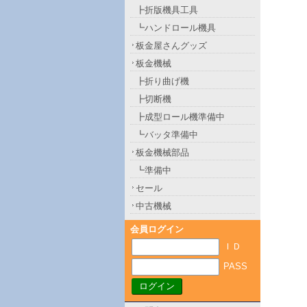
┣折版機具工具
┗ハンドロール機具
板金屋さんグッズ
板金機械
┣折り曲げ機
┣切断機
┣成型ロール機準備中
┗バッタ準備中
板金機械部品
┗準備中
セール
中古機械
会員ログイン
ＩＤ
PASS