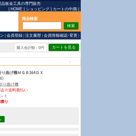
需品
板金工具の専門販売
|
HOME
|
ショッピング
|
カートの中(
0
)
|
商品検索
ン
|
会員登録
|
注文履歴
|
会員情報確認･変更
|
購入合計額：0円
戻る
り曲げ機ＭＧＢ164ＤＸ
40
/折り曲げ機
振込※送料着払い
ント
見積り
る