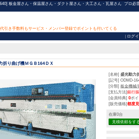
-1640] 板金屋さん・保温屋さん・ダクト屋さん・大工さん・瓦屋さん
プロ必
上で代引き手数料もサービス・メンバー登録でポイントも付いてくる
|
ログイ
力折り曲げ機ＭＧＢ164ＤＸ
[名称]
盛光動力折
[記号] ODMD-16
[分類]
板金機械
[支払方法]
銀行
[会員特典]
0
ポイ
[販売価格]
都度
在庫0台
見積依頼をす