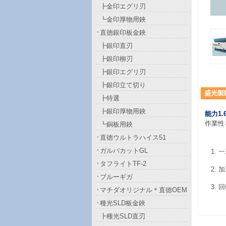
┣金印エグリ刃
┗金印厚物用鋏
直徳銀印板金鋏
┣銀印直刃
┣銀印柳刃
┣銀印エグリ刃
┣銀印立て切り
盛光製
┣特選
┣銀印厚物用鋏
能力
1
作業性
┗銅板用鋏
直徳ウルトラハイス51
ガルバカットGL
一
タフライトTF-2
加
ブルーギガ
回
マチダオリジナル＊直徳OEM
種光SLD板金鋏
┣種光SLD直刃