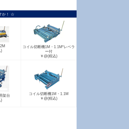
すか！ ☆
2M
コイル切断機1M・1.1M*レベラ
)
ー付
￥@
(税込)
コイル切断機1M・1.1M
用架台
￥@
(税込)
)