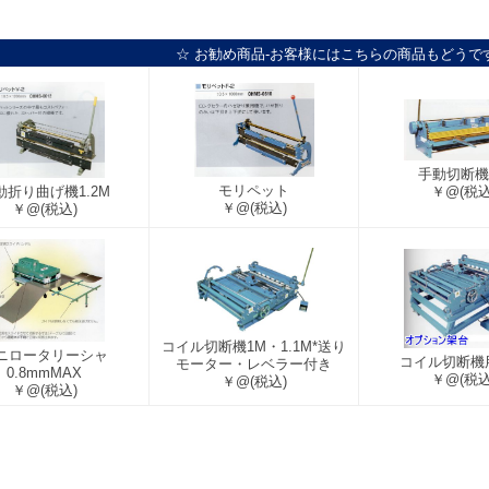
☆ お勧め商品-お客様にはこちらの商品もどうで
手動切断機
モリペット
￥@
(税込
動折り曲げ機1.2M
￥@
(税込)
￥@
(税込)
コイル切断機1M・1.1M*送り
ニロータリーシャ
コイル切断機
モーター・レベラー付き
0.8mmMAX
￥@
(税込
￥@
(税込)
￥@
(税込)