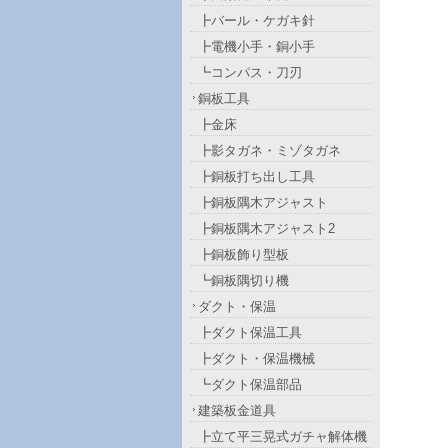
┣バール・ケガキ針
┣電機小手・銅小手
┗コンパス・刀刃
銅板工具
┣金床
┣影タガネ・ミゾタガネ
┣銅板打ち出し工具
┣銅板隅木アジャスト
┣銅板隅木アジャスト2
┣銅板飾り型板
┗銅板隅切り機
ダクト・保温
┣ダクト保温工具
┣ダクト・保温機械
┗ダクト保温部品
建築板金道具
┣立て平三晃式ガチャ解体機