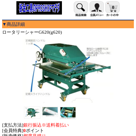
0
▼商品詳細
ロータリーシャーG620(g620)
[支払方法]
銀行振込※送料着払い
[会員特典]
0
ポイント
[販売価格]
都度見積り