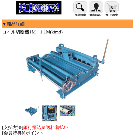
0
▼商品詳細
コイル切断機1M・1.1M(kimd)
[支払方法]
銀行振込※送料着払い
[会員特典]
0
ポイント