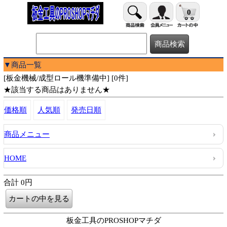
0
▼商品一覧
[板金機械/成型ロール機準備中] [0件]
★該当する商品はありません★
価格順
人気順
発売日順
商品メニュー
HOME
合計 0円
板金工具のPROSHOPマチダ