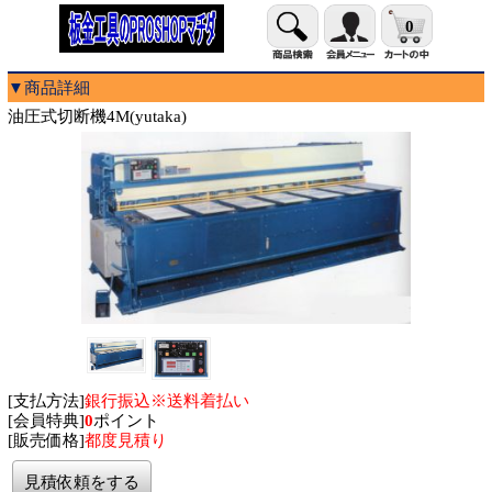
0
▼商品詳細
油圧式切断機4M(yutaka)
[支払方法]
銀行振込※送料着払い
[会員特典]
0
ポイント
[販売価格]
都度見積り
見積依頼をする