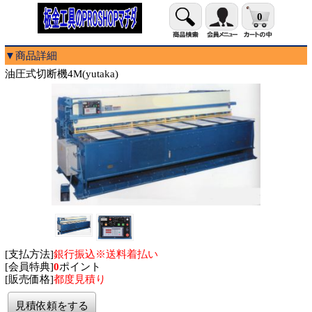
0
▼商品詳細
油圧式切断機4M(yutaka)
[支払方法]
銀行振込※送料着払い
[会員特典]
0
ポイント
[販売価格]
都度見積り
見積依頼をする