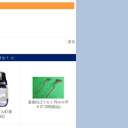
戻る
すか！ ☆
直徳GL2ツカミ75ｍｍ平
￥27,500
(税込)
ナル釘袋
込)