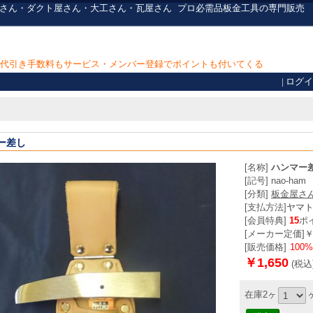
保温屋さん・ダクト屋さん・大工さん・瓦屋さん
プロ必需品
板金工具の専門販売
上で代引き手数料もサービス・メンバー登録でポイントも付いてくる
|
ログイ
ー差し
[名称]
ハンマー
[記号] nao-ham
[分類]
板金屋さ
[支払方法]
ヤマ
[会員特典]
15
ポ
[メーカー定価]￥ 
[販売価格]
100
￥1,650
(税込
在庫2ヶ