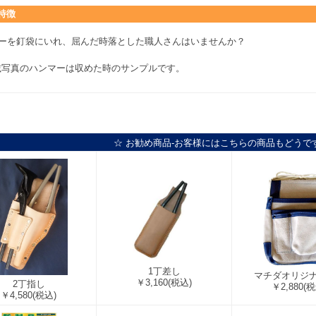
特徴
ーを釘袋にいれ、屈んだ時落とした職人さんはいませんか？
載写真のハンマーは収めた時のサンプルです。
☆ お勧め商品-お客様にはこちらの商品もどうで
1丁差し
マチダオリジ
￥3,160
(税込)
2丁指し
￥2,880
(税
￥4,580
(税込)