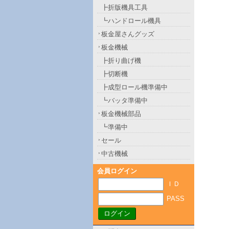
┣折版機具工具
┗ハンドロール機具
板金屋さんグッズ
板金機械
┣折り曲げ機
┣切断機
┣成型ロール機準備中
┗バッタ準備中
板金機械部品
┗準備中
セール
中古機械
会員ログイン
ＩＤ
PASS