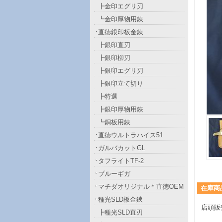
┣金印エグリ刃
┗金印厚物用鋏
直徳銀印板金鋏
┣銀印直刃
┣銀印柳刃
┣銀印エグリ刃
┣銀印立て切り
┣特選
┣銀印厚物用鋏
┗銅板用鋏
直徳ウルトラハイス51
ガルバカットGL
タフライトTF-2
ブルーギガ
マチダオリジナル＊直徳OEM
在庫商
種光SLD板金鋏
店頭販
┣種光SLD直刃