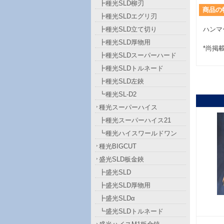
┣種光SLD柳刃
商品
の
┣種光SLDエグリ刃
┣種光SLD立て切り
ハンマ
┣種光SLD厚物用
*尚掲
┣種光SLDスーパーハード
┣種光SLDトルネード
┣種光SLD左鋏
┗種光SL-D2
種光スーパーハイス
┣種光スーパーハイス21
┗種光ハイスワールドワン
種光BIGCUT
盛光SLD板金鋏
┣盛光SLD
┣盛光SLD厚物用
┣盛光SLDα
┗盛光SLDトルネード