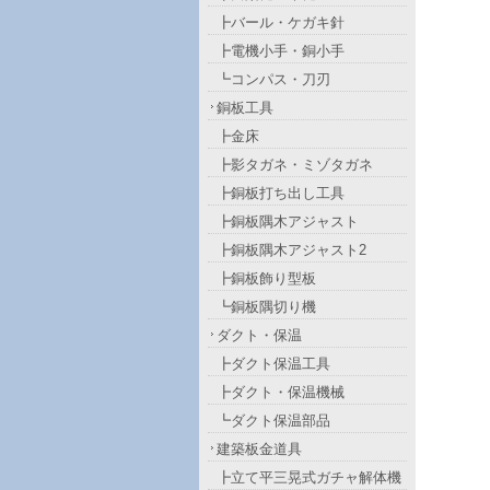
┣バール・ケガキ針
┣電機小手・銅小手
┗コンパス・刀刃
銅板工具
┣金床
┣影タガネ・ミゾタガネ
┣銅板打ち出し工具
┣銅板隅木アジャスト
┣銅板隅木アジャスト2
┣銅板飾り型板
┗銅板隅切り機
ダクト・保温
┣ダクト保温工具
┣ダクト・保温機械
┗ダクト保温部品
建築板金道具
┣立て平三晃式ガチャ解体機