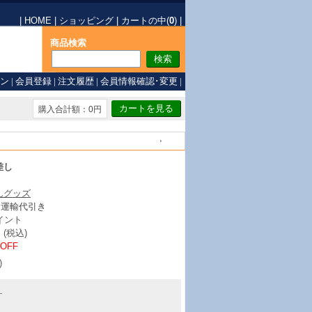
|
HOME
|
ショッピング
|
カートの中(
0
)
|
商品検索
ン
|
会員登録
|
注文履歴
|
会員情報確認･変更
|
購入合計額：0円
戻る
差し
んグッズ
ト運輸代引き
イント
(税込)
%OFF
)
ヶ