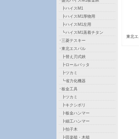
盛光ハイスM1板金鋏
┣ハイスM1
┣ハイスM1厚物用
┣ハイスM1左用
┗ハイスM1蒸着チタン
東北エ
三菱テスキー
東北エスパル
┣替え刃式鋏
┣ロールバッタ
┣ツカミ
┗省力化機器
板金工具
┣ツカミ
┣キクシボリ
┣板金ハンマー
┣細工ハンマー
┣拍子木
┣田楽槌・木槌