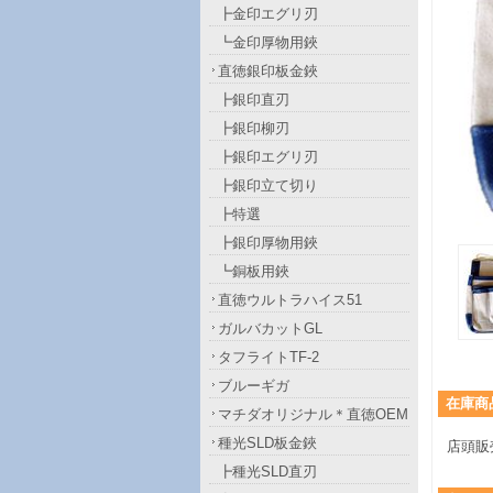
┣金印エグリ刃
┗金印厚物用鋏
直徳銀印板金鋏
┣銀印直刃
┣銀印柳刃
┣銀印エグリ刃
┣銀印立て切り
┣特選
┣銀印厚物用鋏
┗銅板用鋏
直徳ウルトラハイス51
ガルバカットGL
タフライトTF-2
ブルーギガ
在庫商
マチダオリジナル＊直徳OEM
種光SLD板金鋏
店頭販
┣種光SLD直刃