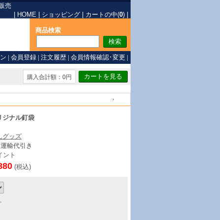
販売
|
HOME
|
ショッピング
|
カートの中(
0
)
|
商品検索
ン
|
会員登録
|
注文履歴
|
会員情報確認･変更
|
購入合計額：0円
戻る
リジナル釘袋
んグッズ
ト運輸代引き
イント
880
(税込)
ヶ