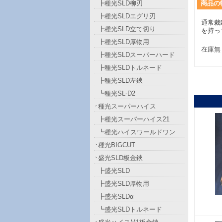
┣種光SLD柳刃
商品
の
┣種光SLDエグリ刃
通常裁
┣種光SLD立て切り
を持っ
┣種光SLD厚物用
在庫無
┣種光SLDスーパーハード
┣種光SLDトルネード
┣種光SLD左鋏
┗種光SL-D2
種光スーパーハイス
┣種光スーパーハイス21
┗種光ハイスワールドワン
種光BIGCUT
盛光SLD板金鋏
┣盛光SLD
┣盛光SLD厚物用
┣盛光SLDα
┗盛光SLDトルネード