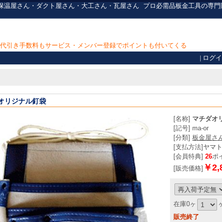
ん・保温屋さん・ダクト屋さん・大工さん・瓦屋さん
プロ必需品
板金工具の専門
上で代引き手数料もサービス・メンバー登録でポイントも付いてくる
|
ログイ
オリジナル釘袋
[名称]
マチダオ
[記号] ma-or
[分類]
板金屋さ
[支払方法]
ヤマ
[会員特典]
26
ポ
￥2,
[販売価格]
在庫0ヶ
販売終了