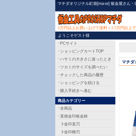
マチダオリジナル釘袋[ma-or] 板金屋さ
3万円以上お買い上げで送料＋3.5万円以
ようこそゲスト様
PCサイト
ショッピングカートTOP
ハサミの大きさに迷ったとき
マチダ
ツカミのサイズを調べたい
チェックした商品の履歴
ショッピングを続ける
購入手続きへ進む
商品カテゴリー
全商品
直徳金印板金鋏
┣金印直刃
┣金印柳刃