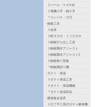
┣バール・ケガキ針
┣電機小手・銅小手
┗コンパス・刀刃
銅板工具
┣金床
┣影タガネ・ミゾタガネ
┣銅板打ち出し工具
┣銅板隅木アジャスト
┣銅板隅木アジャスト2
┣銅板飾り型板
┗銅板隅切り機
ダクト・保温
┣ダクト保温工具
┣ダクト・保温機械
┗ダクト保温部品
建築板金道具
┣立て平三晃式ガチャ解体機