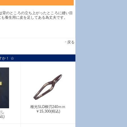
は背のところの立ち上がったところに縫い目
にも養生用に皮を足してある為丈夫です。
戻る
すか！ ☆
種光SLD柳刃240ｍｍ
￥15,300
(税込)
差し
込)