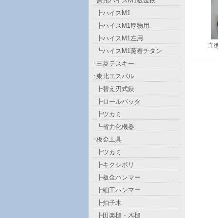
盛光ハイスM1板金鋏
┣ハイスM1
┣ハイスM1厚物用
┣ハイスM1左用
直
┗ハイスM1蒸着チタン
三菱テスキー
東北エスパル
┣替え刃式鋏
┣ロールバッタ
┣ツカミ
┗省力化機器
板金工具
┣ツカミ
┣キクシボリ
┣板金ハンマー
┣細工ハンマー
┣拍子木
┣田楽槌・木槌