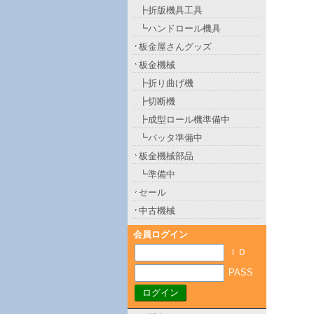
┣折版機具工具
┗ハンドロール機具
板金屋さんグッズ
板金機械
┣折り曲げ機
┣切断機
┣成型ロール機準備中
┗バッタ準備中
板金機械部品
┗準備中
セール
中古機械
会員ログイン
ＩＤ
PASS