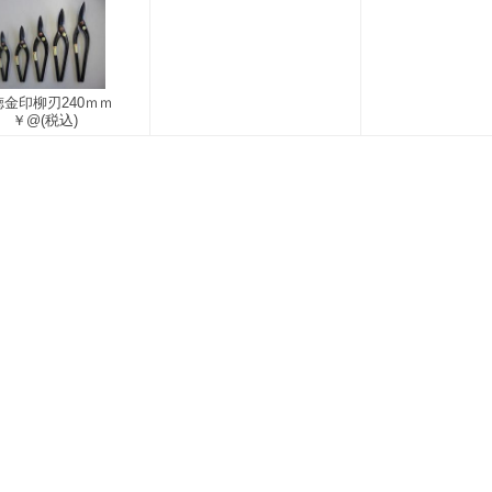
徳金印柳刃240ｍｍ
￥@
(税込)