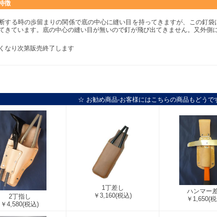
特徴
断する時の歩留まりの関係で底の中心に縫い目を持ってきますが、この釘袋
てきています。底の中心の縫い目が無いので釘が飛び出てきません。又外側
くなり次第販売終了します
☆ お勧め商品-お客様にはこちらの商品もどうで
1丁差し
ハンマー
￥3,160
(税込)
2丁指し
￥1,650
(税
￥4,580
(税込)