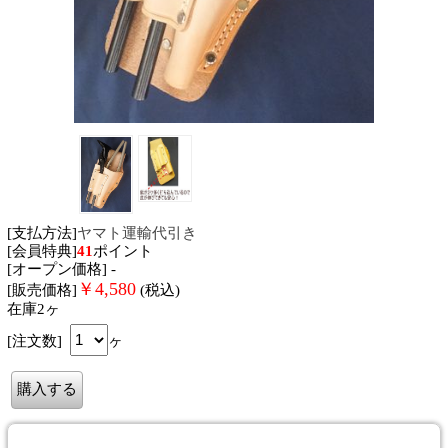
[支払方法]
ヤマト運輸代引き
[会員特典]
41
ポイント
[オープン価格] -
￥
4,580
[販売価格]
(税込)
在庫2ヶ
[注文数]
ヶ