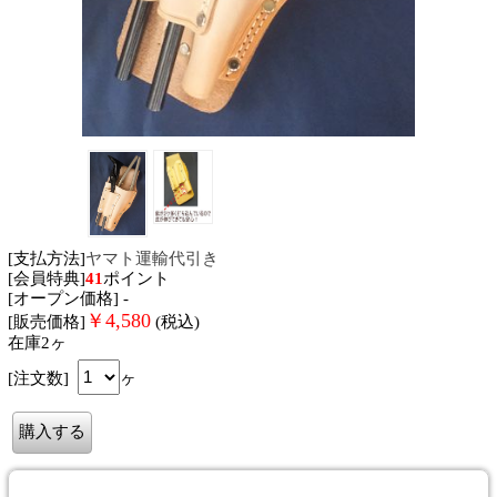
[支払方法]
ヤマト運輸代引き
[会員特典]
41
ポイント
[オープン価格] -
￥
4,580
[販売価格]
(税込)
在庫2ヶ
[注文数]
ヶ