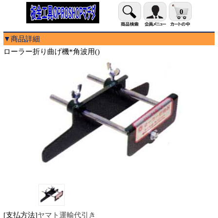
0
▼商品詳細
ローラー折り曲げ機*角波用()
[支払方法]
ヤマト運輸代引き