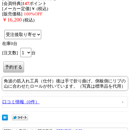
[会員特典]
147
ポイント
[メーカー定価]￥ (税込)
[販売価格]
100%OFF
￥
16,200
(税込)
在庫0台
[注文数]
台
角波の筋入れ工具（仕付）後は手で折り曲げ。側板側にリブの
山に合わせたロールが付いています。（写真は標準品を代用）
口コミ情報（0件）