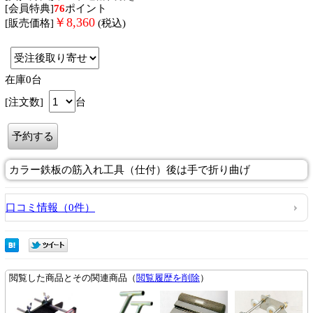
[会員特典]
76
ポイント
￥
8,360
[販売価格]
(税込)
在庫0台
[注文数]
台
カラー鉄板の筋入れ工具（仕付）後は手で折り曲げ
口コミ情報（0件）