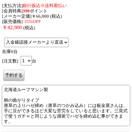
[支払方法]
銀行振込※送料着払い
[会員特典]
390
ポイント
[メーカー定価]￥66,000 (税込)
[販売価格]
35%OFF
￥
42,900
(税込)
在庫0台
[注文数]
台
北海道ルーフマシン製
柄の曲がりタイプ
唐草の上りハゼ締め（唐草のつかみ込み）には板金屋さんは、
手に豆ができるほど大変な苦労をしていると思います。三晃式
で使うガチャと同じような感覚でハゼを締め込む事ができま
す。