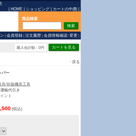
売
|
HOME
|
ショッピング
|
カートの中(
0
)
|
商品検索
ン
|
会員登録
|
注文履歴
|
会員情報確認･変更
|
購入合計額：0円
戻る
ッパー
道具/折版機具工具
ト運輸代引き
イント
,500
(税込)