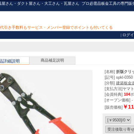
ん・保温屋さん・ダクト屋さん・大工さん・瓦屋さん
プロ必需品
板金工具の専門販
上で代引き手数料もサービス・メンバー登録でポイントも付いてくる
|
ログイ
商品補足説明
品詳細説明
[名称]
折版クリ
[記号] spkl-0350
[分類]
建築板金
[支払方法]
ヤマ
[会員特典]
104
ポ
[オープン価格] -
￥11
[販売価格]