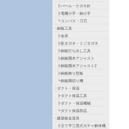
┣バール・ケガキ針
┣電機小手・銅小手
┗コンパス・刀刃
銅板工具
┣金床
┣影タガネ・ミゾタガネ
┣銅板打ち出し工具
┣銅板隅木アジャスト
┣銅板隅木アジャスト2
┣銅板飾り型板
┗銅板隅切り機
ダクト・保温
┣ダクト保温工具
┣ダクト・保温機械
┗ダクト保温部品
建築板金道具
┣立て平三晃式ガチャ解体機