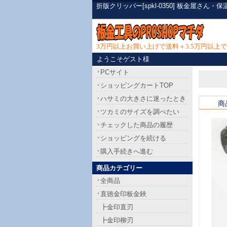
折版クリッパー[spkl-0350] 板金屋さ
3万円以上お買い上げで送料＋3.5万円以
ようこそゲスト様
PCサイト
ショッピングカートTOP
ハサミの大きさに迷ったとき
商
ツカミのサイズを調べたい
チェックした商品の履歴
ショッピングを続ける
購入手続きへ進む
商品カテゴリー
全商品
直徳金印板金鋏
┣金印直刃
┣金印柳刃