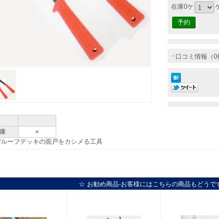
在庫0ケ
口コミ情報（0
庫
×
びルーフデッキの面戸をカシメる工具
☆ お勧め商品-お客様にはこちらの商品もどうで