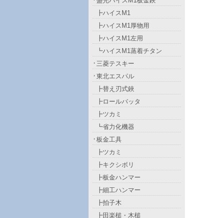
盛光ハイスM1板金鋏
┣ハイスM1
┣ハイスM1厚物用
┣ハイスM1左用
┗ハイスM1蒸着チタン
三菱テスキー
東北エスパル
┣替え刃式鋏
┣ロールバッタ
┣ツカミ
┗省力化機器
板金工具
┣ツカミ
┣キクシボリ
┣板金ハンマー
┣細工ハンマー
┣拍子木
┣田楽槌・木槌