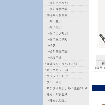
┣金印エグリ刃
┗金印厚物用鋏
直徳銀印板金鋏
┣銀印直刃
┣銀印柳刃
┣銀印エグリ刃
┣銀印立て切り
┣特選
┣銀印厚物用鋏
┗銅板用鋏
在
直徳ウルトラハイス51
折版及
ガルバカットGL
タフライトTF-2
ブルーギガ
マチダオリジナル＊直徳OEM
種光SLD板金鋏
┣種光SLD直刃