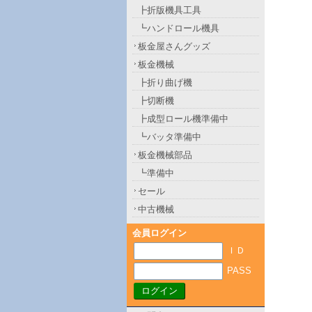
┣折版機具工具
┗ハンドロール機具
板金屋さんグッズ
板金機械
┣折り曲げ機
┣切断機
┣成型ロール機準備中
┗バッタ準備中
板金機械部品
┗準備中
セール
中古機械
会員ログイン
ＩＤ
PASS