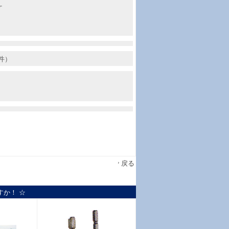
ケ
件）
戻る
すか！ ☆