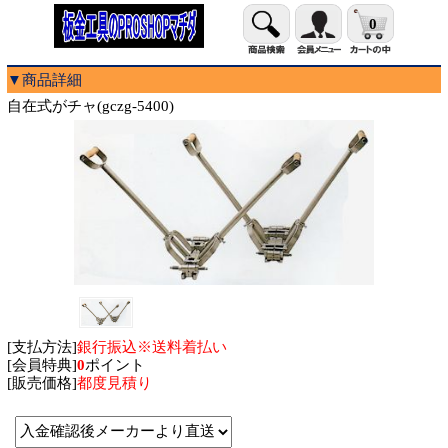
0
▼商品詳細
自在式がチャ(gczg-5400)
[支払方法]
銀行振込※送料着払い
[会員特典]
0
ポイント
[販売価格]
都度見積り