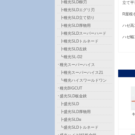
┣種光SLD柳刃
立て平
┣種光SLDエグリ刃
R屋根
┣種光SLD立て切り
┣種光SLD厚物用
ハゼ高1
┣種光SLDスーパーハード
ハゼ幅
┣種光SLDトルネード
┣種光SLD左鋏
┗種光SL-D2
種光スーパーハイス
┣種光スーパーハイス21
┗種光ハイスワールドワン
種光BIGCUT
盛光SLD板金鋏
┣盛光SLD
┣盛光SLD厚物用
┣盛光SLDα
┗盛光SLDトルネード