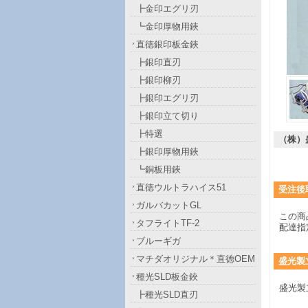
┣金印エグリ刃
┗金印厚物用鋏
直徳銀印板金鋏
┣銀印直刃
┣銀印柳刃
┣銀印エグリ刃
┣銀印立て切り
┣特選
（株）
┣銀印厚物用鋏
┗銅板用鋏
直徳ウルトラハイス51
受注後
ガルバカットGL
この商
タフライトTF-2
配達指
ブルーギガ
マチダオリジナル＊直徳OEM
盛光製
種光SLD板金鋏
盛光製
┣種光SLD直刃