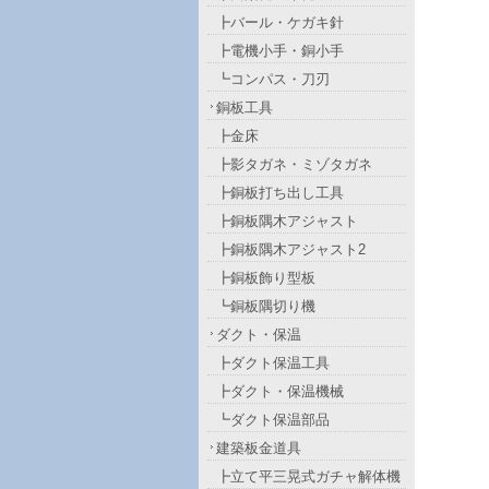
┣バール・ケガキ針
┣電機小手・銅小手
┗コンパス・刀刃
銅板工具
┣金床
┣影タガネ・ミゾタガネ
┣銅板打ち出し工具
┣銅板隅木アジャスト
┣銅板隅木アジャスト2
┣銅板飾り型板
┗銅板隅切り機
ダクト・保温
┣ダクト保温工具
┣ダクト・保温機械
┗ダクト保温部品
建築板金道具
┣立て平三晃式ガチャ解体機