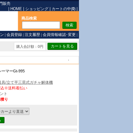
門販売
|
HOME
|
ショッピング
|
カートの中(
0
)
|
商品検索
ン
|
会員登録
|
注文履歴
|
会員情報確認･変更
|
購入合計額：0円
戻る
ーマーGt-995
道具/立て平三晃式ガチャ解体機
振込※送料着払い
ント
見積り
る