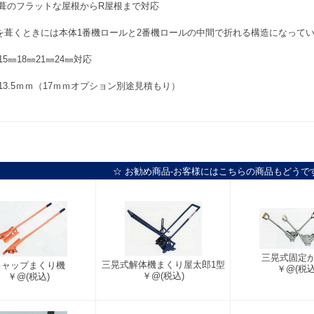
葺のフラットな屋根からR屋根まで対応
を葺くときには本体1番機ロールと2番機ロールの中間で折れる構造になって
5㎜18㎜21㎜24㎜対応
13.5ｍｍ（17ｍｍオプション別途見積もり）
☆ お勧め商品-お客様にはこちらの商品もどうで
三晃式固定
三晃式解体機まくり屋太郎1型
キャップまくり機
￥@
(税込
￥@
(税込)
￥@
(税込)