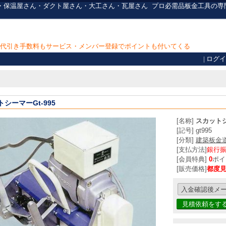
金屋さん・保温屋さん・ダクト屋さん・大工さん・瓦屋さん
プロ必需品
板金工具の専
上で代引き手数料もサービス・メンバー登録でポイントも付いてくる
|
ログイ
シーマーGt-995
[名称]
スカットシ
[記号] gt995
[分類]
建築板金
[支払方法]
銀行
[会員特典]
0
ポイ
[販売価格]
都度
見積依頼をす