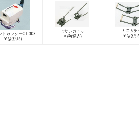
ミニガチ
ヒサシガチャ
トカッターGT-998
￥@
(税込
￥@
(税込)
￥@
(税込)