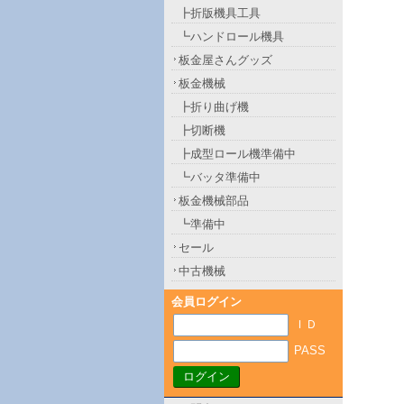
┣折版機具工具
┗ハンドロール機具
板金屋さんグッズ
板金機械
┣折り曲げ機
┣切断機
┣成型ロール機準備中
┗バッタ準備中
板金機械部品
┗準備中
セール
中古機械
会員ログイン
ＩＤ
PASS