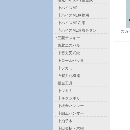
盛光ハイスM1板金鋏
┣ハイスM1
┣ハイスM1厚物用
┣ハイスM1左用
┗ハイスM1蒸着チタン
スカッ
三菱テスキー
東北エスパル
┣替え刃式鋏
┣ロールバッタ
┣ツカミ
┗省力化機器
板金工具
┣ツカミ
┣キクシボリ
┣板金ハンマー
┣細工ハンマー
┣拍子木
┣田楽槌・木槌