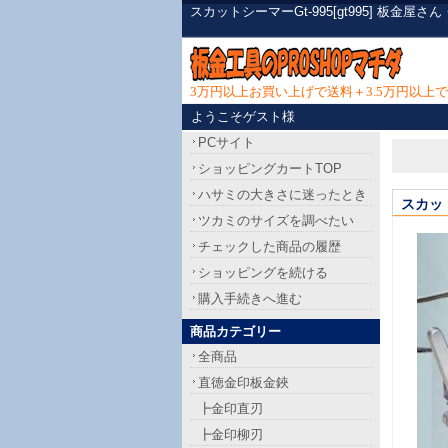
スカットシーマーGt-995[gt995] 板
3万円以上お買い上げで送料＋3.5万円以
ようこそゲスト様
PCサイト
ショッピングカートTOP
ハサミの大きさに迷ったとき
スカット
ツカミのサイズを調べたい
チェックした商品の履歴
ショッピングを続ける
購入手続きへ進む
商品カテゴリー
全商品
直徳金印板金鋏
┣金印直刃
┣金印柳刃