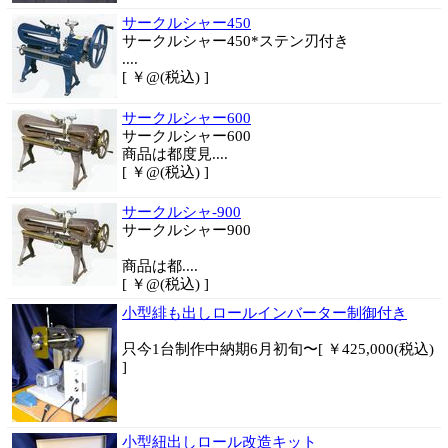
サークルシャー450
サークルシャー450*ステン刃付き
....
[ ￥@(税込) ]
サークルシャー600
サークルシャー600
商品は都度見....
[ ￥@(税込) ]
サークルシャ-900
サークルシャー900
商品は都....
[ ￥@(税込) ]
小型緋も出しロールインバーター制御付き
只今1台制作中納期6月初旬〜[ ￥425,000(税込)
]
小型紐出しロール改造キット