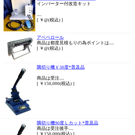
インバーター付改造キット
....
[ ￥@(税込) ]
アベベロール
商品は都度見積もりの為ポイントは....
[ ￥@(税込) ]
隅切り機Ｖ30度*普及品
商品は
受注....
[ ￥150,000(税込) ]
隅切り機90度Ｌカット*普及品
商品は
受注後手....
[ ￥150,000(税込) ]