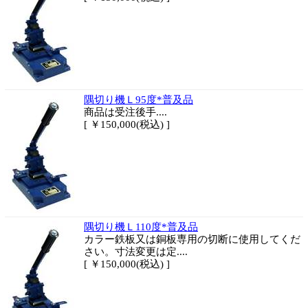
隅切り機Ｌ95度*普及品
商品は
受注後手....
[ ￥150,000(税込) ]
隅切り機Ｌ110度*普及品
カラー鉄板又は銅板専用の切断に使用してくだ
さい。寸法変更は定....
[ ￥150,000(税込) ]