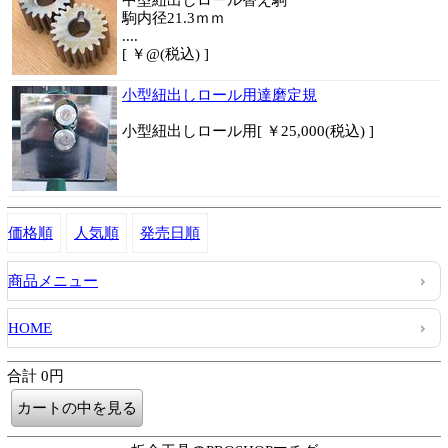
中型紐出しロール替え駒
駒内径21.3ｍｍ
....
[ ￥@(税込) ]
小型紐出しロール用達磨定規
小型紐出しロール用[ ￥25,000(税込) ]
価格順
人気順
発売日順
商品メニュー
HOME
合計 0円