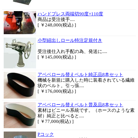
ハンドプレス両端切90度×110度
商品は
受注後手....
[ ￥248,000(税込) ]
小型紐出しロール特注定規付き
受注後仕入れ手配の為、発送に....
[ ￥145,000(税込) ]
アベベロール替えベルト純正品8本セット
機械を新規に購入した時に装着されている繊維
状のベルト。引っ張....
[ ￥176,000(税込) ]
アベベロール替えベルト普及品8本セット
素材はビニール系統です。（ホースのような素
材）純正と比べると....
[ ￥77,000(税込) ]
Pコック