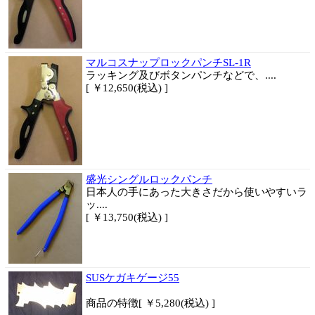
マルコスナップロックパンチSL-1R
ラッキング及びボタンパンチなどで、....
[ ￥12,650(税込) ]
盛光シングルロックパンチ
日本人の手にあった大きさだから使いやすい
ラ
ッ....
[ ￥13,750(税込) ]
SUSケガキゲージ55
商品
の特徴
[ ￥5,280(税込) ]