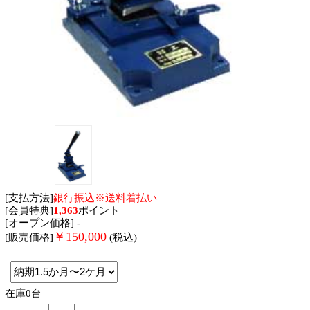
[支払方法]
銀行振込※送料着払い
[会員特典]
1,363
ポイント
[オープン価格] -
￥
150,000
[販売価格]
(税込)
在庫0台