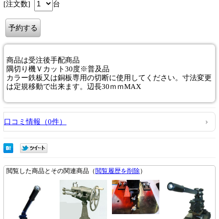
[注文数]
台
商品は
受注後手配商品
隅切り機Ｖカット30度※普及品
カラー鉄板又は銅板専用の切断に使用してください。寸法変更
は定規移動で出来ます。辺長30ｍｍMAX
口コミ情報（0件）