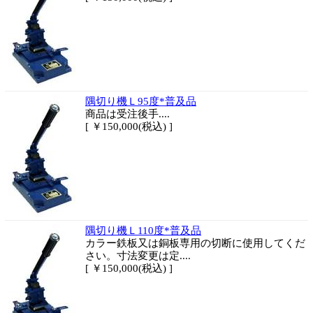
隅切り機Ｌ95度*普及品
商品は
受注後手....
[ ￥150,000(税込) ]
隅切り機Ｌ110度*普及品
カラー鉄板又は銅板専用の切断に使用してくだ
さい。寸法変更は定....
[ ￥150,000(税込) ]