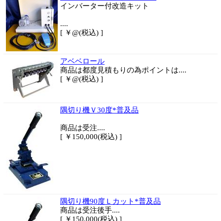
インバーター付改造キット
....
[ ￥@(税込) ]
アベベロール
商品は都度見積もりの為ポイントは....
[ ￥@(税込) ]
隅切り機Ｖ30度*普及品
商品は
受注....
[ ￥150,000(税込) ]
隅切り機90度Ｌカット*普及品
商品は
受注後手....
[ ￥150,000(税込) ]