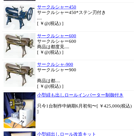
サークルシャー450
サークルシャー450*ステン刃付き
....
[ ￥@(税込) ]
サークルシャー600
サークルシャー600
商品は都度見....
[ ￥@(税込) ]
サークルシャ-900
サークルシャー900
商品は都....
[ ￥@(税込) ]
小型緋も出しロールインバーター制御付き
只今1台制作中納期6月初旬〜[ ￥425,000(税込)
]
小型紐出しロール改造キット