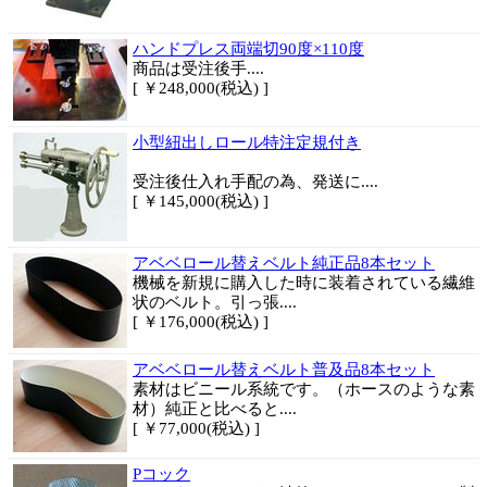
ハンドプレス両端切90度×110度
商品は
受注後手....
[ ￥248,000(税込) ]
小型紐出しロール特注定規付き
受注後仕入れ手配の為、発送に....
[ ￥145,000(税込) ]
アベベロール替えベルト純正品8本セット
機械を新規に購入した時に装着されている繊維
状のベルト。引っ張....
[ ￥176,000(税込) ]
アベベロール替えベルト普及品8本セット
素材はビニール系統です。（ホースのような素
材）純正と比べると....
[ ￥77,000(税込) ]
Pコック