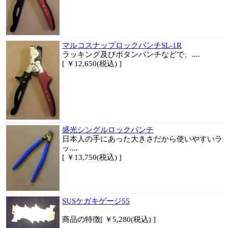
マルコスナップロックパンチSL-1R
ラッキング及びボタンパンチなどで、....
[ ￥12,650(税込) ]
盛光シングルロックパンチ
日本人の手にあった大きさだから使いやすい
ラ
ッ....
[ ￥13,750(税込) ]
SUSケガキゲージ55
商品
の特徴
[ ￥5,280(税込) ]