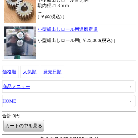
中型紐出しロール替え駒
駒内径21.3ｍｍ
....
[ ￥@(税込) ]
小型紐出しロール用達磨定規
小型紐出しロール用[ ￥25,000(税込) ]
価格順
人気順
発売日順
商品メニュー
HOME
合計 0円