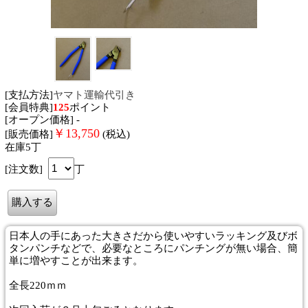
[支払方法]
ヤマト運輸代引き
[会員特典]
125
ポイント
[オープン価格] -
￥
13,750
[販売価格]
(税込)
在庫5丁
[注文数]
丁
日本人の手にあった大きさだから使いやすい
ラッキング及びボ
タンパンチなどで、必要なところにパンチングが無い場合、簡
単に増やすことが出来ます。
全長220ｍｍ