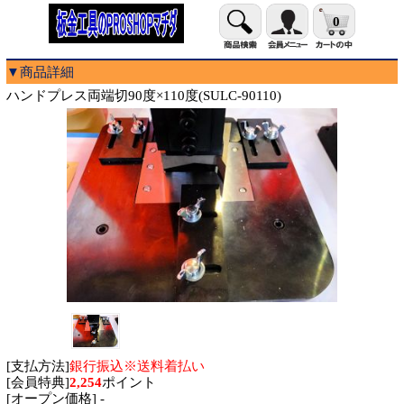
0
▼商品詳細
ハンドプレス両端切90度×110度(SULC-90110)
[支払方法]
銀行振込※送料着払い
[会員特典]
2,254
ポイント
[オープン価格] -