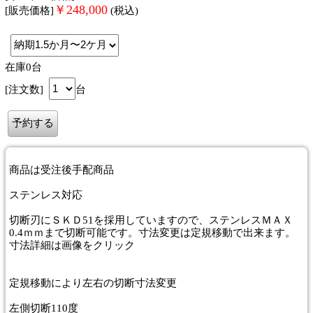
￥
248,000
[販売価格]
(税込)
在庫0台
[注文数]
台
商品は
受注後手配商品
ステンレス対応
切断刃にＳＫＤ51を採用していますので、ステンレスＭＡＸ
0.4ｍｍまで切断可能です。寸法変更は定規移動で出来ます。
寸法詳細は画像をクリック
定規移動により左右の切断寸法変更
左側切断110度