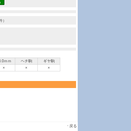
る
件）
8.0ｍｍ
ヘチ駒
ギヤ駒
×
×
×
戻る