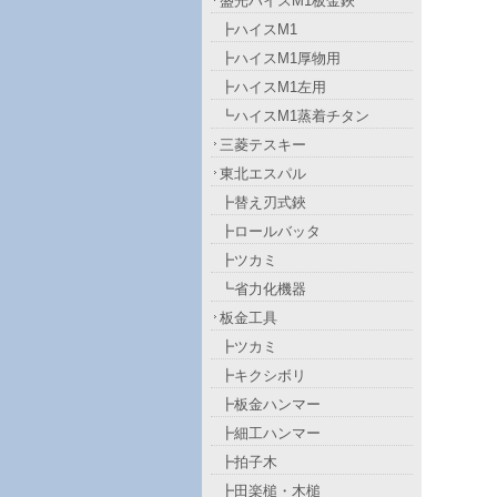
盛光ハイスM1板金鋏
┣ハイスM1
┣ハイスM1厚物用
┣ハイスM1左用
┗ハイスM1蒸着チタン
三菱テスキー
東北エスパル
┣替え刃式鋏
┣ロールバッタ
┣ツカミ
┗省力化機器
板金工具
┣ツカミ
┣キクシボリ
┣板金ハンマー
┣細工ハンマー
┣拍子木
┣田楽槌・木槌