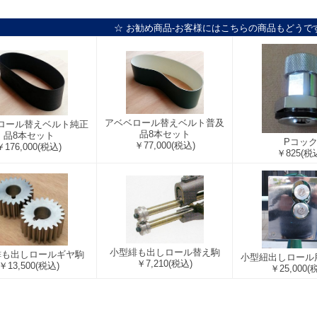
☆ お勧め商品-お客様にはこちらの商品もどうで
アベベロール替えベルト普及
ロール替えベルト純正
品8本セット
品8本セット
Pコッ
￥77,000
(税込)
￥176,000
(税込)
￥825
(税
小型緋も出しロール替え駒
緋も出しロールギヤ駒
小型紐出しロール
￥7,210
(税込)
￥13,500
(税込)
￥25,000
(