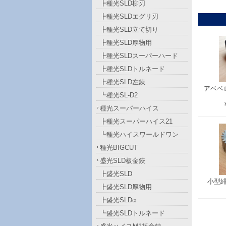
┣種光SLD柳刃
┣種光SLDエグリ刃
┣種光SLD立て切り
┣種光SLD厚物用
┣種光SLDスーパーハード
┣種光SLDトルネード
┣種光SLD左鋏
アベベ
┗種光SL-D2
種光スーパーハイス
┣種光スーパーハイス21
┗種光ハイスワールドワン
種光BIGCUT
盛光SLD板金鋏
┣盛光SLD
小型
┣盛光SLD厚物用
┣盛光SLDα
┗盛光SLDトルネード