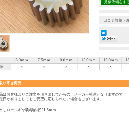
見積依頼をす
口コミ情報（0
6.0ｍｍ
7.5ｍｍ
9.0ｍｍ
12.0ｍｍ
15.0ｍｍ
1
庫
×
×
×
×
×
取り寄せ商品
品はお客様よりご注文を頂きましてからの、メーカー発注となりますので
定日が有りましてもご要望に応じられない場合もございます。
出しロールギヤ駒/駒内径21.3ｍｍ