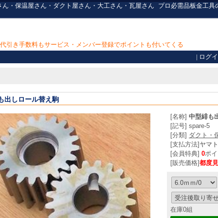
板金屋さん・保温屋さん・ダクト屋さん・大工さん・瓦屋さん
プロ必需品
板金工具
上で代引き手数料もサービス・メンバー登録でポイントも付いてくる
|
ログイ
も出しロール替え駒
[名称]
中型緋も
[記号] spare-5
[分類]
ダクト・
[支払方法]
ヤマ
[会員特典]
0
ポイ
[販売価格]
都度
在庫0組