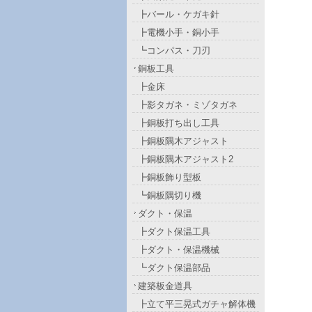
┣バール・ケガキ針
┣電機小手・銅小手
┗コンパス・刀刃
銅板工具
┣金床
┣影タガネ・ミゾタガネ
┣銅板打ち出し工具
┣銅板隅木アジャスト
┣銅板隅木アジャスト2
┣銅板飾り型板
┗銅板隅切り機
ダクト・保温
┣ダクト保温工具
┣ダクト・保温機械
┗ダクト保温部品
建築板金道具
┣立て平三晃式ガチャ解体機