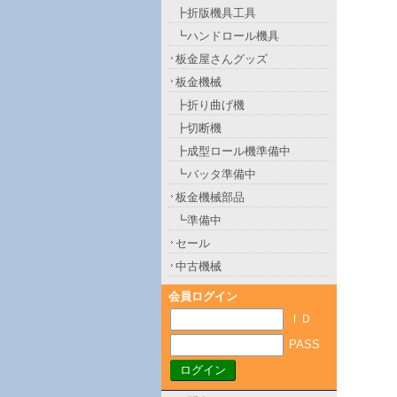
┣折版機具工具
┗ハンドロール機具
板金屋さんグッズ
板金機械
┣折り曲げ機
┣切断機
┣成型ロール機準備中
┗バッタ準備中
板金機械部品
┗準備中
セール
中古機械
会員ログイン
ＩＤ
PASS