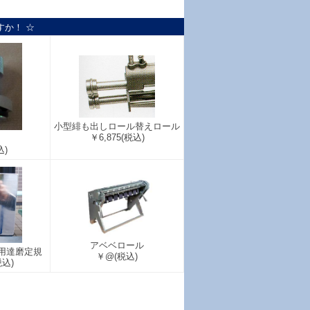
すか！ ☆
小型緋も出しロール替えロール
￥6,875
(税込)
ク
込)
アベベロール
用達磨定規
￥@
(税込)
税込)