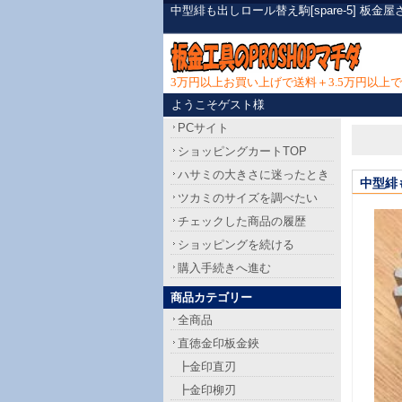
中型緋も出しロール替え駒[spare-5] 
3万円以上お買い上げで送料＋3.5万円以
ようこそゲスト様
PCサイト
ショッピングカートTOP
ハサミの大きさに迷ったとき
中型緋
ツカミのサイズを調べたい
チェックした商品の履歴
ショッピングを続ける
購入手続きへ進む
商品カテゴリー
全商品
直徳金印板金鋏
┣金印直刃
┣金印柳刃