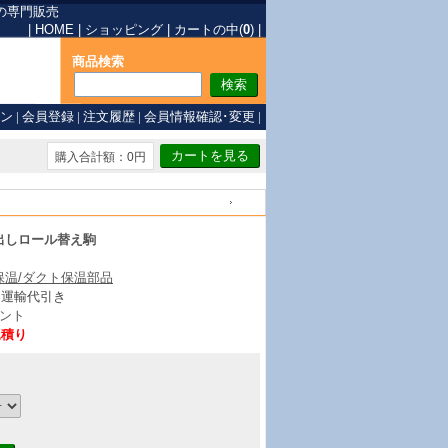
の専門販売
|
HOME
|
ショッピング
|
カートの中(
0
)
|
商品検索
ン
|
会員登録
|
注文履歴
|
会員情報確認･変更
|
購入合計額：0円
戻る
出しロール替え駒
保温/ダクト保温部品
ト運輸代引き
ント
見積り