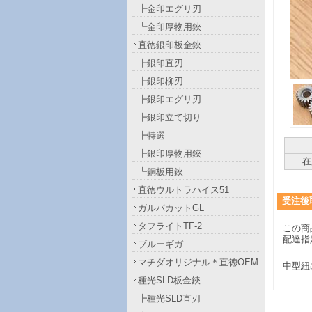
┣金印エグリ刃
┗金印厚物用鋏
直徳銀印板金鋏
┣銀印直刃
┣銀印柳刃
┣銀印エグリ刃
┣銀印立て切り
┣特選
┣銀印厚物用鋏
在
┗銅板用鋏
直徳ウルトラハイス51
受注後
ガルバカットGL
タフライトTF-2
この商
配達指
ブルーギガ
マチダオリジナル＊直徳OEM
中型紐
種光SLD板金鋏
┣種光SLD直刃