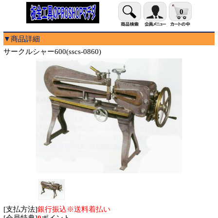
0
▼商品詳細
サークルシャー600(sscs-0860)
[支払方法]
銀行振込※送料着払い
[会員特典]
0
ポイント