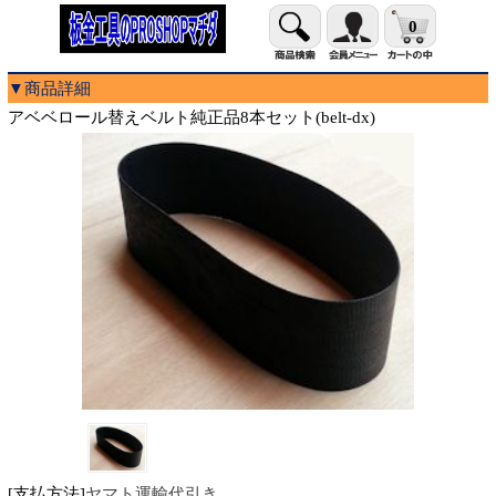
0
▼商品詳細
アベベロール替えベルト純正品8本セット(belt-dx)
[支払方法]
ヤマト運輸代引き