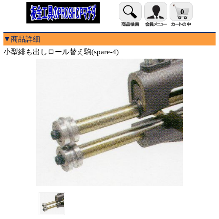
0
▼商品詳細
小型緋も出しロール替え駒(spare-4)