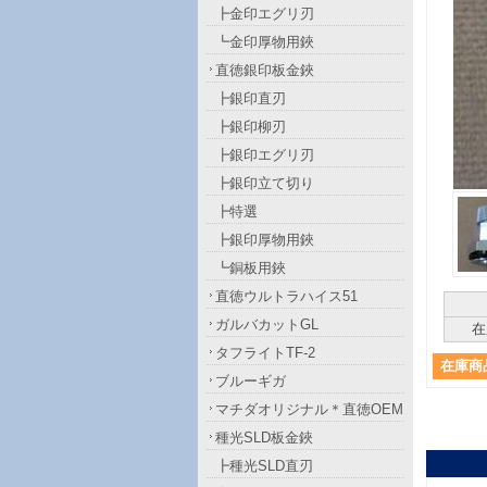
┣金印エグリ刃
┗金印厚物用鋏
直徳銀印板金鋏
┣銀印直刃
┣銀印柳刃
┣銀印エグリ刃
┣銀印立て切り
┣特選
┣銀印厚物用鋏
┗銅板用鋏
直徳ウルトラハイス51
ガルバカットGL
在
タフライトTF-2
在庫商
ブルーギガ
マチダオリジナル＊直徳OEM
種光SLD板金鋏
┣種光SLD直刃