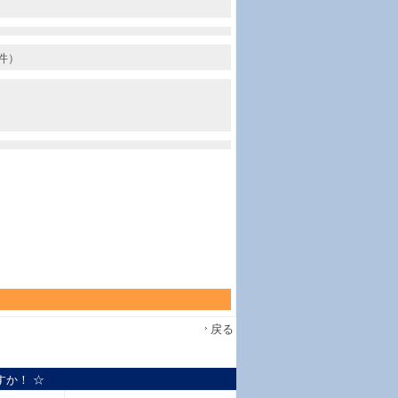
件）
戻る
すか！ ☆