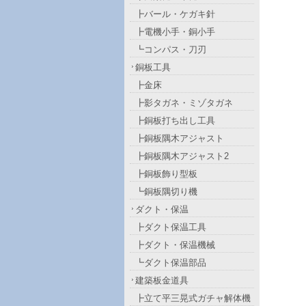
┣バール・ケガキ針
┣電機小手・銅小手
┗コンパス・刀刃
銅板工具
┣金床
┣影タガネ・ミゾタガネ
┣銅板打ち出し工具
┣銅板隅木アジャスト
┣銅板隅木アジャスト2
┣銅板飾り型板
┗銅板隅切り機
ダクト・保温
┣ダクト保温工具
┣ダクト・保温機械
┗ダクト保温部品
建築板金道具
┣立て平三晃式ガチャ解体機