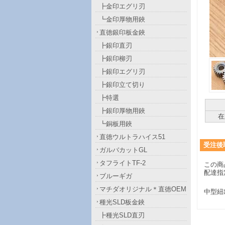
┣金印エグリ刃
┗金印厚物用鋏
直徳銀印板金鋏
┣銀印直刃
┣銀印柳刃
┣銀印エグリ刃
┣銀印立て切り
┣特選
┣銀印厚物用鋏
在
┗銅板用鋏
直徳ウルトラハイス51
受注後
ガルバカットGL
タフライトTF-2
この商
配達指
ブルーギガ
マチダオリジナル＊直徳OEM
中型紐
種光SLD板金鋏
┣種光SLD直刃