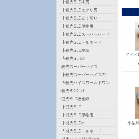
┣種光SLD柳刃
┣種光SLDエグリ刃
┣種光SLD立て切り
┣種光SLD厚物用
┣種光SLDスーパーハード
┣種光SLDトルネード
┣種光SLD左鋏
アベベ
┗種光SL-D2
種光スーパーハイス
┣種光スーパーハイス21
┗種光ハイスワールドワン
種光BIGCUT
盛光SLD板金鋏
┣盛光SLD
┣盛光SLD厚物用
小型
┣盛光SLDα
┗盛光SLDトルネード