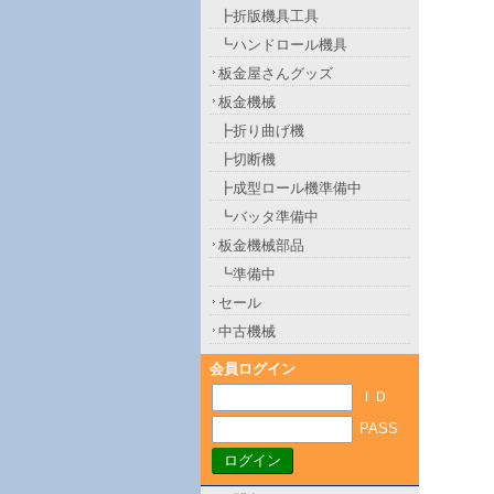
┣折版機具工具
┗ハンドロール機具
板金屋さんグッズ
板金機械
┣折り曲げ機
┣切断機
┣成型ロール機準備中
┗バッタ準備中
板金機械部品
┗準備中
セール
中古機械
会員ログイン
ＩＤ
PASS