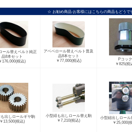
☆ お勧め商品-お客様にはこちらの商品もどうで
アベベロール替えベルト普及
ロール替えベルト純正
品8本セット
品8本セット
Pコッ
￥77,000
(税込)
￥176,000
(税込)
￥825
(税
小型緋も出しロール替え駒
緋も出しロールギヤ駒
小型紐出しロール
￥7,210
(税込)
￥13,500
(税込)
￥25,000
(