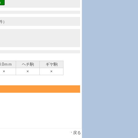
る
件）
8.0ｍｍ
ヘチ駒
ギヤ駒
×
×
×
戻る