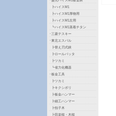
盛光ハイスM1板金鋏
┣ハイスM1
┣ハイスM1厚物用
┣ハイスM1左用
┗ハイスM1蒸着チタン
三菱テスキー
東北エスパル
┣替え刃式鋏
┣ロールバッタ
┣ツカミ
┗省力化機器
板金工具
┣ツカミ
┣キクシボリ
┣板金ハンマー
┣細工ハンマー
┣拍子木
┣田楽槌・木槌