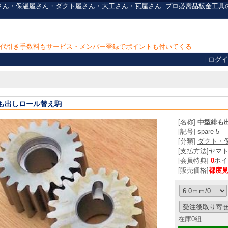
板金屋さん・保温屋さん・ダクト屋さん・大工さん・瓦屋さん
プロ必需品
板金工具
上で代引き手数料もサービス・メンバー登録でポイントも付いてくる
|
ログイ
も出しロール替え駒
[名称]
中型緋も
[記号] spare-5
[分類]
ダクト・
[支払方法]
ヤマ
[会員特典]
0
ポイ
[販売価格]
都度
在庫0組