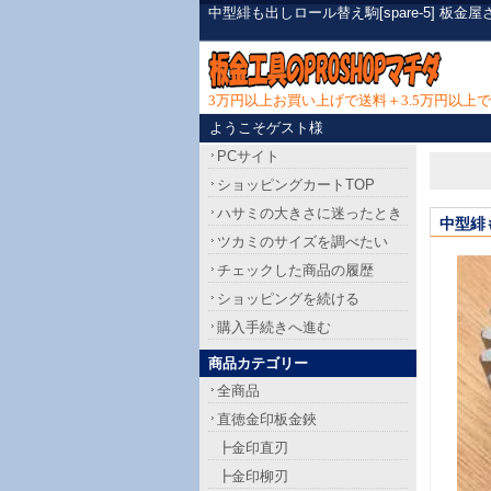
中型緋も出しロール替え駒[spare-5] 
3万円以上お買い上げで送料＋3.5万円以
ようこそゲスト様
PCサイト
ショッピングカートTOP
ハサミの大きさに迷ったとき
中型緋
ツカミのサイズを調べたい
チェックした商品の履歴
ショッピングを続ける
購入手続きへ進む
商品カテゴリー
全商品
直徳金印板金鋏
┣金印直刃
┣金印柳刃