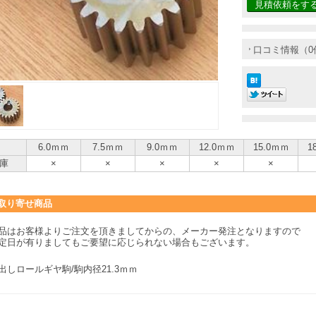
見積依頼をす
口コミ情報（0
6.0ｍｍ
7.5ｍｍ
9.0ｍｍ
12.0ｍｍ
15.0ｍｍ
1
庫
×
×
×
×
×
取り寄せ商品
品はお客様よりご注文を頂きましてからの、メーカー発注となりますので
定日が有りましてもご要望に応じられない場合もございます。
出しロールギヤ駒/駒内径21.3ｍｍ