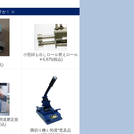
すか！ ☆
小型緋も出しロール替えロール
￥6,875
(税込)
ク
込)
用達磨定規
税込)
隅切り機Ｌ95度*普及品