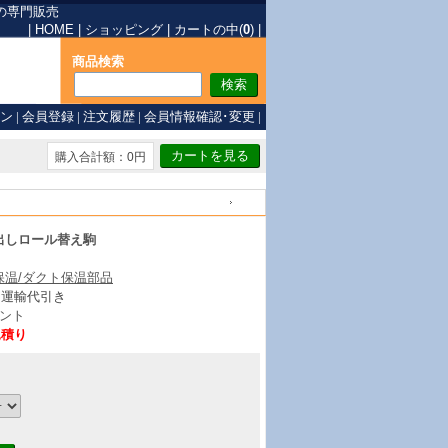
の専門販売
|
HOME
|
ショッピング
|
カートの中(
0
)
|
商品検索
ン
|
会員登録
|
注文履歴
|
会員情報確認･変更
|
購入合計額：0円
戻る
出しロール替え駒
保温/ダクト保温部品
ト運輸代引き
ント
見積り