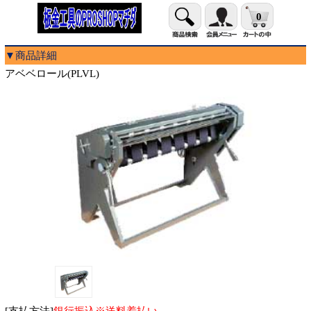
0
▼商品詳細
アベベロール(PLVL)
[支払方法]
銀行振込※送料着払い