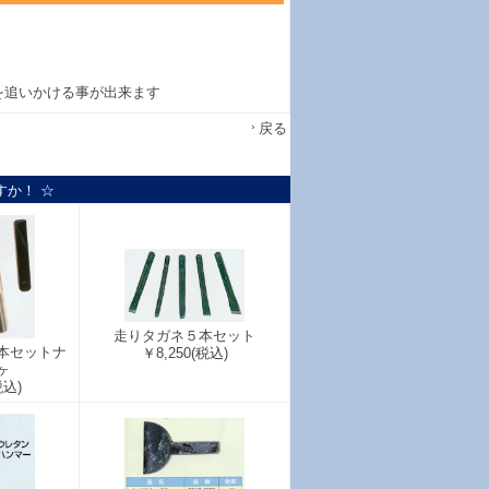
を追いかける事が出来ます
戻る
すか！ ☆
走りタガネ５本セット
本セットナ
￥8,250
(税込)
ヶ
税込)