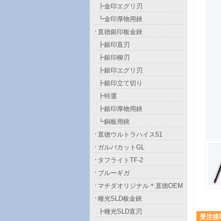
┣金印エグリ刃
┗金印厚物用鋏
直徳銀印板金鋏
┣銀印直刃
┣銀印柳刃
┣銀印エグリ刃
┣銀印立て切り
┣特選
┣銀印厚物用鋏
┗銅板用鋏
直徳ウルトラハイス51
ガルバカットGL
タフライトTF-2
ブルーギガ
マチダオリジナル＊直徳OEM
種光SLD板金鋏
┣種光SLD直刃
受注後