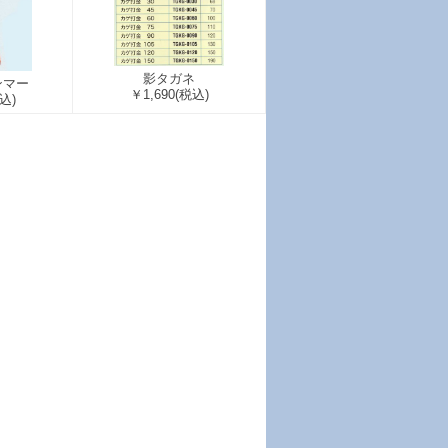
影タガネ
ンマー
￥1,690
(税込)
込)