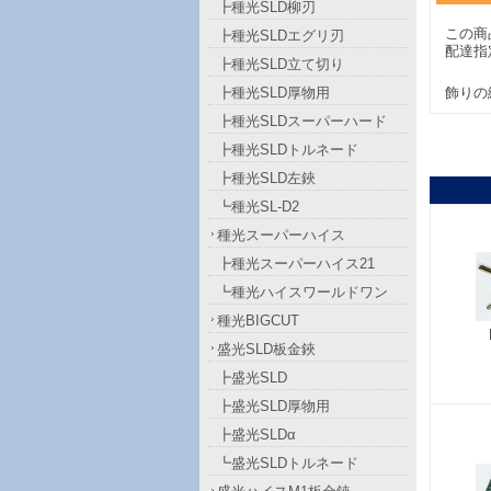
┣種光SLD柳刃
この商
┣種光SLDエグリ刃
配達指
┣種光SLD立て切り
┣種光SLD厚物用
飾りの
┣種光SLDスーパーハード
┣種光SLDトルネード
┣種光SLD左鋏
┗種光SL-D2
種光スーパーハイス
┣種光スーパーハイス21
┗種光ハイスワールドワン
種光BIGCUT
盛光SLD板金鋏
┣盛光SLD
┣盛光SLD厚物用
┣盛光SLDα
┗盛光SLDトルネード