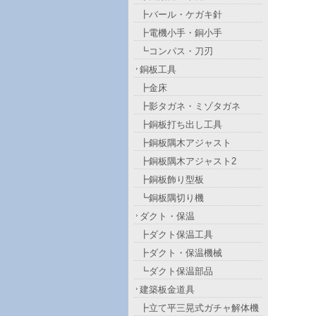
┣バール・ケガキ針
┣電機小手・銅小手
┗コンパス・刀刃
銅板工具
┣金床
┣影タガネ・ミゾタガネ
┣銅板打ち出し工具
┣銅板隅木アジャスト
┣銅板隅木アジャスト2
┣銅板飾り型板
┗銅板隅切り機
ダクト・保温
┣ダクト保温工具
┣ダクト・保温機械
┗ダクト保温部品
建築板金道具
┣立て平三晃式ガチャ解体機