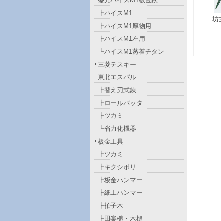
盛光ハイスM1板金鋏
┣ハイスM1
坊
┣ハイスM1厚物用
┣ハイスM1左用
┗ハイスM1蒸着チタン
三菱テスキー
東北エスパル
┣替え刃式鋏
┣ロールバッタ
┣ツカミ
┗省力化機器
板金工具
┣ツカミ
┣キクシボリ
┣板金ハンマー
┣細工ハンマー
┣拍子木
┣田楽槌・木槌