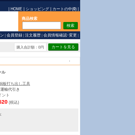
|
HOME
|
ショッピング
|
カートの中(
0
)
|
商品検索
ン
|
会員登録
|
注文履歴
|
会員情報確認･変更
|
購入合計額：0円
戻る
ール
/銅板打ち出し工具
ト運輸代引き
イント
620
(税込)
本