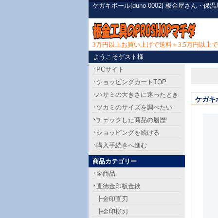
ケガキボール[duno-0002] 板金屋さん
3万円以上お買い上げで送料＋3.5万円以
ようこそゲスト様
PCサイト
ショッピングカートTOP
ハサミの大きさに迷ったとき
ケガキ
ツカミのサイズを調べたい
チェックした商品の履歴
ショッピングを続ける
購入手続きへ進む
商品カテゴリー
全商品
直徳金印板金鋏
┣金印直刃
┣金印柳刃