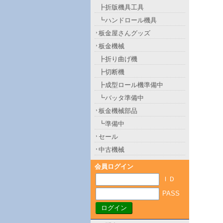
┣折版機具工具
┗ハンドロール機具
板金屋さんグッズ
板金機械
┣折り曲げ機
┣切断機
┣成型ロール機準備中
┗バッタ準備中
板金機械部品
┗準備中
セール
中古機械
会員ログイン
ＩＤ
PASS