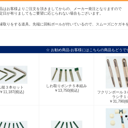
品はお客様よりご注文を頂きましてからの、メーカー発注となりますので
定日が有りましてもご要望に応じられない場合もございます。
縁取りをする道具。先端に回転ボールが付いているので、スムーズにケガキ
☆ お勧め商品-お客様にはこちらの商品もどうで
しわ取りポンチ５本組み
L槌３本セット
￥13,750
(税込)
￥11,187
(税込)
フクリンボール３
ラシ子１
￥31,790
(