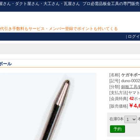
・保温屋さん・ダクト屋さん・大工さん・瓦屋さん
プロ必需品
板金工具の専門販売
上で代引き手数料もサービス・メンバー登録でポイントも付いてくる
|
ログイ
ボール
[名称]
ケガキボ
[記号] duno-0002
[分類]
銅板工具
[支払方法]
ヤマ
[会員特典]
42
ポ
￥4,
[販売価格]
在庫0本