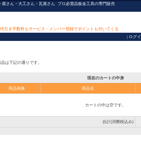
ト屋さん・大工さん・瓦屋さん
プロ必需品
板金工具の専門販売
上で代引き手数料もサービス・メンバー登録でポイントも付いてくる
|
ログイ
商品は下記の通りです。
現在のカートの中身
商品画像
商品名
カートの中は空です。
合計(消費税込み)