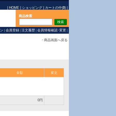
|
HOME
|
ショッピング
|
カートの中(
0
)
|
商品検索
ン
|
会員登録
|
注文履歴
|
会員情報確認･変更
|
商品画面へ戻る
金額
変更
0円