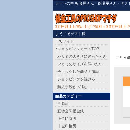
カートの中 板金屋さん・保温屋さん・ダク
3万円以上お買い上げで送料＋3.5万円以
ようこそゲスト様
PCサイト
ショッピングカートTOP
ハサミの大きさに迷ったとき
ご注文
ツカミのサイズを調べたい
チェックした商品の履歴
ショッピングを続ける
購入手続きへ進む
商品カテゴリー
全商品
直徳金印板金鋏
┣金印直刃
┣金印柳刃