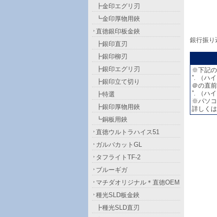
┣金印エグリ刃
┗金印厚物用鋏
直徳銀印板金鋏
銀行振り
┣銀印直刃
┣銀印柳刃
┣銀印エグリ刃
※下記の
”. （ハ
┣銀印立て切り
＠の直前が
”. （ハ
┣特選
※パソコ
┣銀印厚物用鋏
詳しくは
┗銅板用鋏
直徳ウルトラハイス51
ガルバカットGL
タフライトTF-2
ブルーギガ
マチダオリジナル＊直徳OEM
種光SLD板金鋏
┣種光SLD直刃