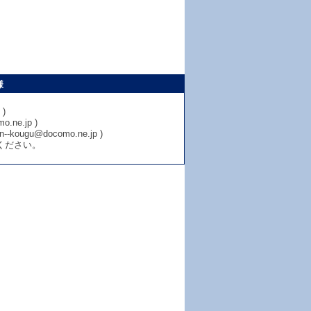
様
)
e.jp )
u@docomo.ne.jp )
ください。