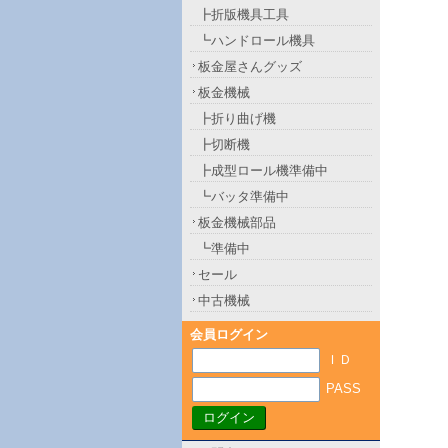
┣折版機具工具
┗ハンドロール機具
板金屋さんグッズ
板金機械
┣折り曲げ機
┣切断機
┣成型ロール機準備中
┗バッタ準備中
板金機械部品
┗準備中
セール
中古機械
会員ログイン
ＩＤ
PASS