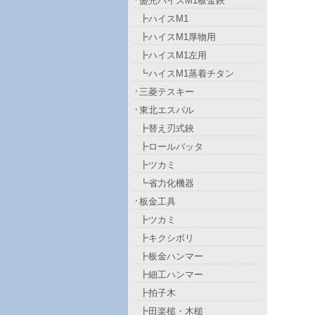
盛光ハイスM1板金鋏
┣ハイスM1
┣ハイスM1厚物用
┣ハイスM1左用
┗ハイスM1蒸着チタン
三菱テスキー
東北エスパル
┣替え刃式鋏
┣ロールバッタ
┣ツカミ
┗省力化機器
板金工具
┣ツカミ
┣キクシボリ
┣板金ハンマー
┣細工ハンマー
┣拍子木
┣田楽槌・木槌