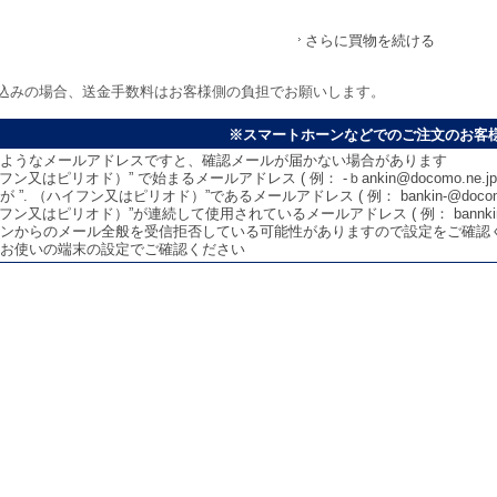
さらに買物を続ける
込みの場合、送金手数料はお客様側の負担でお願いします。
※スマートホーンなどでのご注文のお客
ようなメールアドレスですと、確認メールが届かない場合があります
イフン又はピリオド）” で始まるメールアドレス ( 例： -ｂankin@docomo.ne.jp 
 ”. （ハイフン又はピリオド）”であるメールアドレス ( 例： bankin-@docomo.n
イフン又はピリオド）”が連続して使用されているメールアドレス ( 例： bannkin--koug
ンからのメール全般を受信拒否している可能性がありますので設定をご確認
お使いの端末の設定でご確認ください