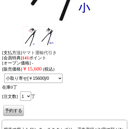
[支払方法]
ヤマト運輸代引き
[会員特典]
141
ポイント
[オープン価格] -
￥
15,600
[販売価格]
(税込)
在庫0丁
[注文数]
丁