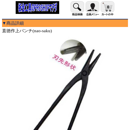
0
▼商品詳細
直徳作上パンチ(nao-saku)