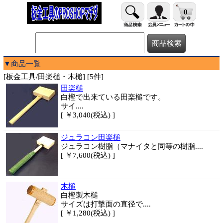
0
▼商品一覧
[板金工具/田楽槌・木槌] [5件]
田楽槌
白樫で出来ている田楽槌です。
サイ....
[ ￥3,040(税込) ]
ジュラコン田楽槌
ジュラコン樹脂（マナイタと同等の樹脂....
[ ￥7,600(税込) ]
木槌
白樫製木槌
サイズは打撃面の直径で....
[ ￥1,280(税込) ]